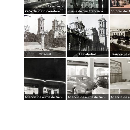
Peña del Gato carretera Mexico-Puebla
Iglesia de San Francisco por el Fotógrafo Hugo Brehme.
Catedral
La Catedral.
Panorama d
Agencia de autos de General Motors
Agencia de autos de General Motors