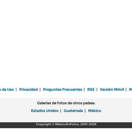
s de Uso
|
Privacidad
|
Preguntas Frecuentes
|
RSS
|
Versión Móvil
|
M
Galerías de fotos de otros países:
Estados Unidos
|
Guatemala
|
México
Copyright © MéxicoEnFotos, 2001-2026