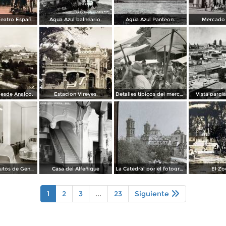
Edificio del Teatro Español.
Agua Azul balneario.
Agua Azul Panteon.
Mercado 
esde Analco.
Estacion Vireyes.
Detalles típicos del mercado
Vista parci
Agencia de autos de General Motors
Casa del Alfeñique
La Catedral por el fotografo William H. Rau.
El Zo
1
2
3
...
23
Siguiente