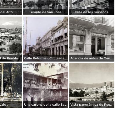
del Alto.
Templo de San Jose.
Casa de los munecos.
al de Puebla
Calle Reforma ( Circulada el 15 de Marzo de 1933 ).
Agencia de autos de General Motors
calo .
Una casona de la calle Santa Ines # 5 ( Fechada el 5 de Mayo de 1892 ).
Vista panorámica de Puebla, con volcanes Popocatépetl (izq.) e Iztaccíhuatl (der.)