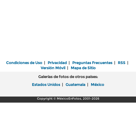
Condiciones de Uso
|
Privacidad
|
Preguntas Frecuentes
|
RSS
|
Versión Móvil
|
Mapa de Sitio
Galerías de fotos de otros países:
Estados Unidos
|
Guatemala
|
México
Copyright © MéxicoEnFotos, 2001-2026