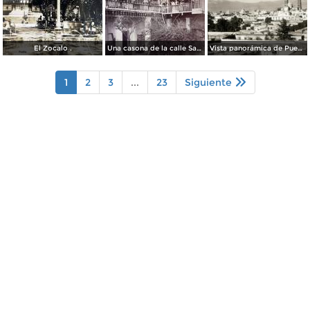
El Zocalo .
Una casona de la calle Santa Ines # 5 ( Fechada el 5 de Mayo de 1892 ).
Vista panorámica de Puebla, con volcanes Popocatépetl (izq.) e Iztaccíhuatl (der.)
1
2
3
...
23
Siguiente