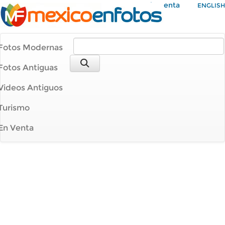
Mi Cuenta
ENGLISH
Fotos Modernas
Fotos Antiguas
Videos Antiguos
Turismo
En Venta