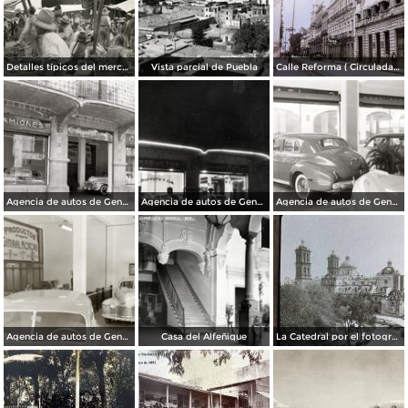
Detalles típicos del mercado
Vista parcial de Puebla
Calle Reforma ( Circulada el 15 de Marzo de 1933 ).
Agencia de autos de General Motors
Agencia de autos de General Motors
Agencia de autos de General Motors
Agencia de autos de General Motors
Casa del Alfeñique
La Catedral por el fotografo William H. Rau.