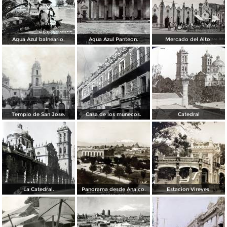
Agua Azul balneario.
Agua Azul Panteon.
Mercado del Alto.
Templo de San Jose.
Casa de los munecos.
Catedral
La Catedral.
Panorama desde Analco.
Estacion Vireyes.