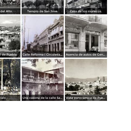
del Alto.
Templo de San Jose.
Casa de los munecos.
al de Puebla
Calle Reforma ( Circulada el 15 de Marzo de 1933 ).
Agencia de autos de General Motors
calo .
Una casona de la calle Santa Ines # 5 ( Fechada el 5 de Mayo de 1892 ).
Vista panorámica de Puebla, con volcanes Popocatépetl (izq.) e Iztaccíhuatl (der.)