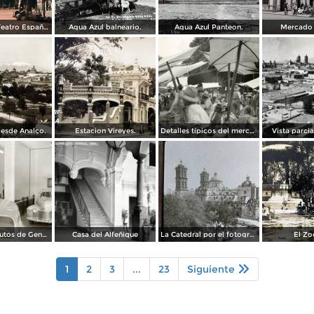
Edificio del Teatro Español.
Agua Azul balneario.
Agua Azul Panteon.
Mercado 
esde Analco.
Estacion Vireyes.
Detalles típicos del mercado
Vista parci
Agencia de autos de General Motors
Casa del Alfeñique
La Catedral por el fotografo William H. Rau.
El Zo
1
2
3
...
23
Siguiente