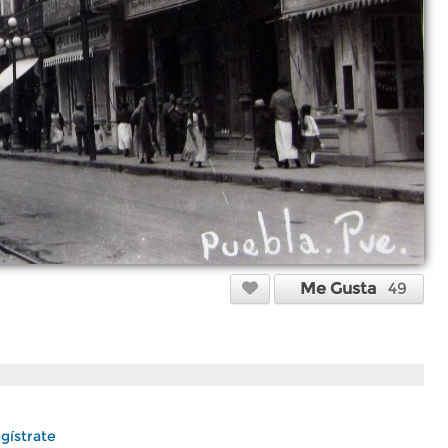
Me Gusta
49
gístrate