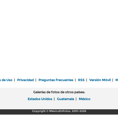
s de Uso
|
Privacidad
|
Preguntas Frecuentes
|
RSS
|
Versión Móvil
|
M
Galerías de fotos de otros países:
Estados Unidos
|
Guatemala
|
México
Copyright © MéxicoEnFotos, 2001-2026