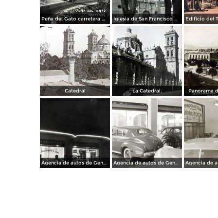
Peña del Gato carretera Mexico-Puebla
Iglesia de San Francisco por el Fotógrafo Hugo Brehme.
Catedral
La Catedral.
Panorama d
Agencia de autos de General Motors
Agencia de autos de General Motors