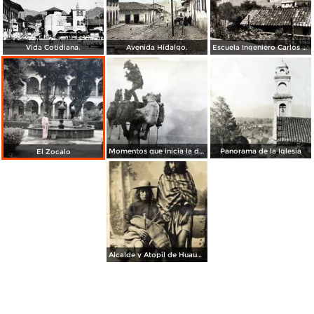
Vida Cotidiana.
Avenida Hidalgo.
Escuela Ingeniero Carlos Betancourt de Huauchinango, Puebla.
Momentos que inicia la danza del volador Azteca
Panorama de la Iglesia
El Zocalo
Alcalde y Atopil de Huauchinango