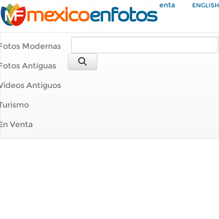
Mi Cuenta
ENGLISH
Fotos Modernas
Fotos Antiguas
Videos Antiguos
Turismo
En Venta