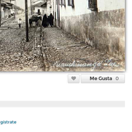
Me Gusta
0
gístrate