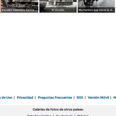
Escuela Ingeniero Carlos Betancourt de Huauchinango, Puebla.
El Zocalo
Momentos que inicia la danza del volador Azteca
s de Uso
|
Privacidad
|
Preguntas Frecuentes
|
RSS
|
Versión Móvil
|
M
Galerías de fotos de otros países: