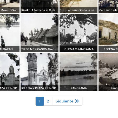
Avenida 5 de Mayo. ( Circulada el 28 de Enero de 1959 ).
Kiosko. ( Fechada el 11 de Julio de 1937 ).
Un buen servicio de la panga.
PALOAPAN
TIPOS MEXICANOS Alrededores
IGLESIA Y PANORAMA
ESCENA C
IGLESIA Y PLAZA PRINCIPAL
IGLESIA Y PLAZA PRINCIPAL
PANORAMA
Pano
1
2
Siguiente