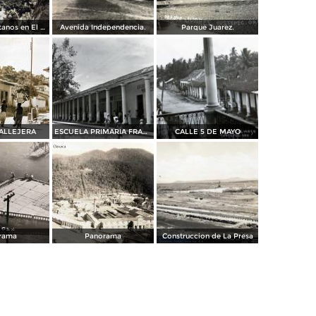
Cargando platanos en El Rio Papaloapan y la Comunidad de el Hule Oaxaca Mpio de Tuxtepec Fechada en 1911
Avenida Independencia.
Parque Juarez.
ALLEJERA
ESCUELA PRIMARIA FRANCISCO I MADERO
CALLE 5 DE MAYO
rama
Panorama
Construccion de La Presa