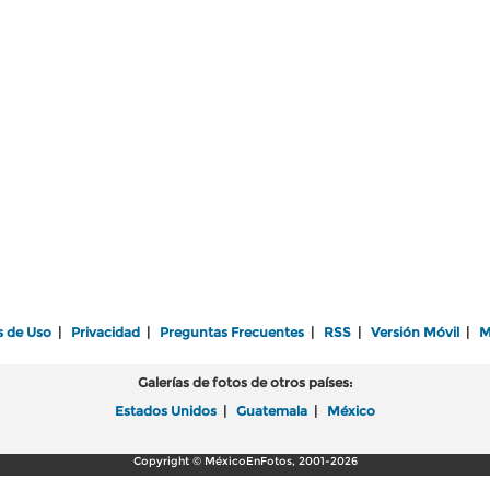
s de Uso
|
Privacidad
|
Preguntas Frecuentes
|
RSS
|
Versión Móvil
|
M
Galerías de fotos de otros países:
Estados Unidos
|
Guatemala
|
México
Copyright © MéxicoEnFotos, 2001-2026