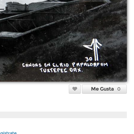
Me Gusta
0
gístrate