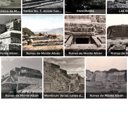
Zona arqueológica de Monte Albán
Tumba No. 7, donde fueron encontradas las joyas
PANORAMA
LAS R
Monte Albán
Ruinas de Monte Albán
Ruinas de Monte Albán
Ruinas de 
Ruinas de Monte Albán
Montículo de las ruinas de Monte Albán
Ruinas de Monte Albán