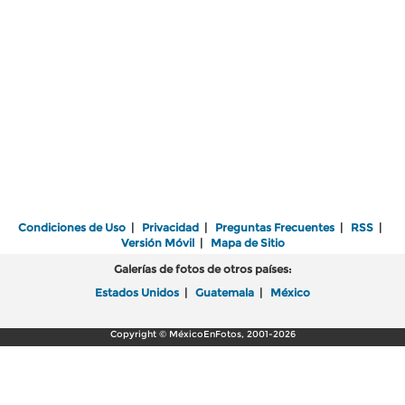
Condiciones de Uso
|
Privacidad
|
Preguntas Frecuentes
|
RSS
|
Versión Móvil
|
Mapa de Sitio
Galerías de fotos de otros países:
Estados Unidos
|
Guatemala
|
México
Copyright © MéxicoEnFotos, 2001-2026