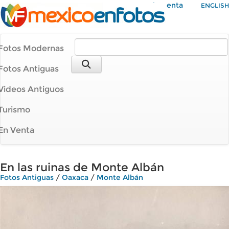
Mi Cuenta
ENGLISH
Fotos Modernas
Fotos Antiguas
Videos Antiguos
Turismo
En Venta
En las ruinas de Monte Albán
Fotos Antiguas
/
Oaxaca
/
Monte Albán