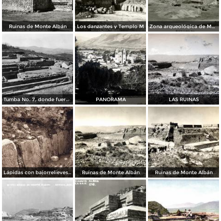
Ruinas de Monte Albán
Los danzantes y Templo M
Zona arqueológica de Monte Albán
Tumba No. 7, donde fueron encontradas las joyas
PANORAMA
LAS RUINAS
Lápidas con bajorrelieves (circa 1920)
Ruinas de Monte Albán
Ruinas de Monte Albán