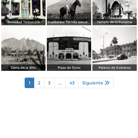
Sociedad Terpsícore
Guadalupe Partida ejecutando una charrería con lazo
Templo de la Purísima
Cerro de la Silla
Plaza de Toros
Palacio de Gobierno
1
2
3
...
43
Siguiente