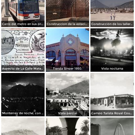
Carro del metro en sus primeras pruebas durante 1990
Construccion de la estacion cuauhtemoc
Construcción de los talleres del metro
Aspecto de La Calle Matamoros ( Circulada el 8 de Abril de 1912 ).
Tienda Singer 1950.
Vista nocturna
Monterrey de noche, con tempestad
Vista parcial
Campo Turista Royal Courts