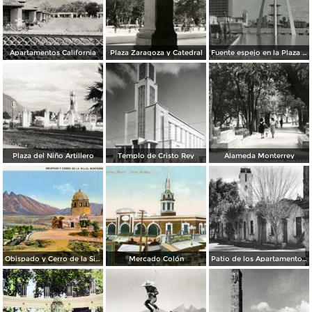
Apartamentos California
Plaza Zaragoza y Catedral
Fuente espejo en la Plaza Zaragoza
Plaza del Niño Artillero
Templo de Cristo Rey
Alameda Monterrey
Obispado y Cerro de la Silla
Mercado Colón
Patio de los Apartamentos Regina