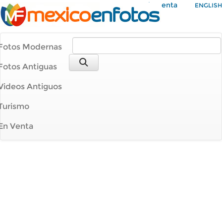
Mi Cuenta
ENGLISH
Fotos Modernas
Fotos Antiguas
Videos Antiguos
Turismo
En Venta