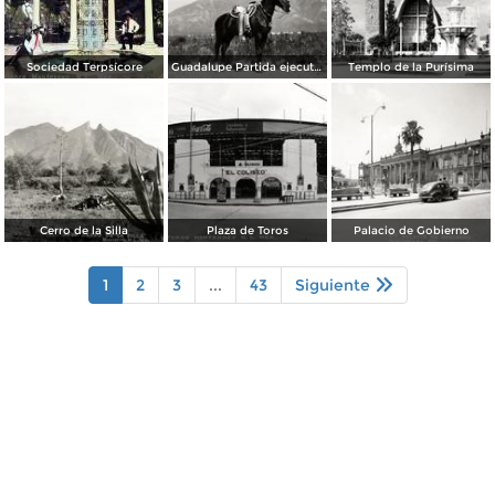
Sociedad Terpsícore
Guadalupe Partida ejecutando una charrería con lazo
Templo de la Purísima
Cerro de la Silla
Plaza de Toros
Palacio de Gobierno
1
2
3
...
43
Siguiente