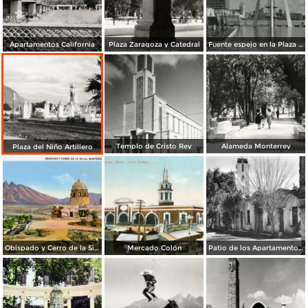
Apartamentos California
Plaza Zaragoza y Catedral
Fuente espejo en la Plaza Zaragoza
Templo de Cristo Rey
Alameda Monterrey
Plaza del Niño Artillero
Obispado y Cerro de la Silla
Mercado Colón
Patio de los Apartamentos Regina