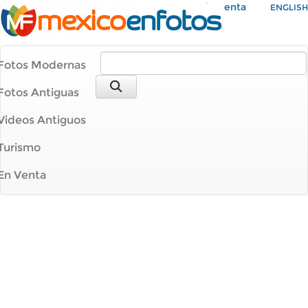
Mi Cuenta
ENGLISH
Fotos Modernas
Fotos Antiguas
Videos Antiguos
Turismo
En Venta