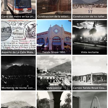
Carro del metro en sus primeras pruebas durante 1990
Construccion de la estacion cuauhtemoc
Construcción de los talleres del metro
Aspecto de La Calle Matamoros ( Circulada el 8 de Abril de 1912 ).
Tienda Singer 1950.
Vista nocturna
Monterrey de noche, con tempestad
Vista parcial
Campo Turista Royal Courts