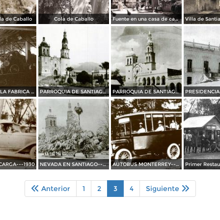
a de Caballo
Cola de Caballo
Fuente en una casa de campo
TELARES DE LA FABRICA EL PORVENIR EN EL CERCADO---1936
PARROQUIA DE SANTIAGO APOSTOL---1939
PARROQUIA DE SANTIAGO APOSTOL---1938
CARGA---1930
NEVADA EN SANTIAGO---1967
AUTOBUS MONTERREY--SANTIAGO--1914
Anterior
1
2
3
4
Siguiente