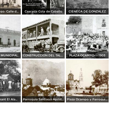
Villa de Santiago: Calle de Ignacio Zaragoza
Cascada Cola de Caballo
CIENEGA DE GONZALEZ
PRESIDENCIA MUNICIPAL---1937
CONSTRUCCION DEL TALLER DE DON ABELARDO VILLARREAL---1935
PLAZA OCAMPO---1903
Primer Restaurant El Alamo
Parroquia Santiago Apóstol,1945
Plaza Ocampo y Parroquia Santiago Apóstol,Todavía sin escalones en el frente,1920