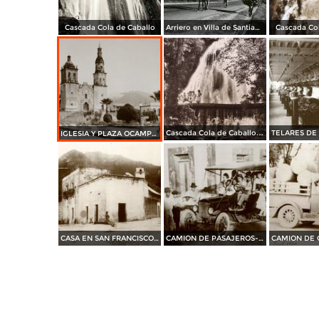
Cascada Cola de Caballo
Arriero en Villa de Santiago
Cascada Col
Cascada Cola de Caballo. A 40 kms. al Sur de Monterrey
IGLESIA Y PLAZA OCAMPO 1938
CASA EN SAN FRANCISCO---1914
CAMION DE PASAJEROS---1910
CAMION DE 