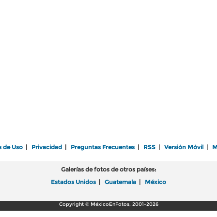
s de Uso
|
Privacidad
|
Preguntas Frecuentes
|
RSS
|
Versión Móvil
|
M
Galerías de fotos de otros países:
Estados Unidos
|
Guatemala
|
México
Copyright © MéxicoEnFotos, 2001-2026