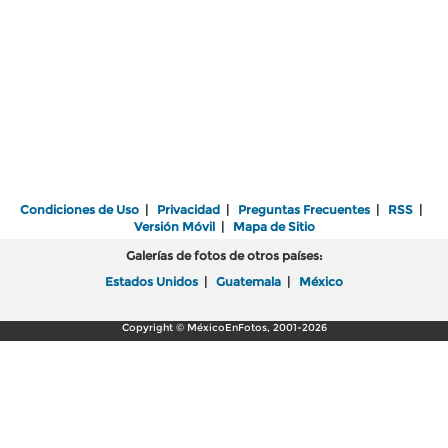
Condiciones de Uso
|
Privacidad
|
Preguntas Frecuentes
|
RSS
|
Versión Móvil
|
Mapa de Sitio
Galerías de fotos de otros países:
Estados Unidos
|
Guatemala
|
México
Copyright © MéxicoEnFotos, 2001-2026