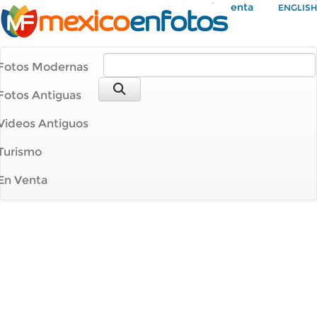
Mi Cuenta
ENGLISH
Fotos Modernas
Fotos Antiguas
Videos Antiguos
Turismo
En Venta