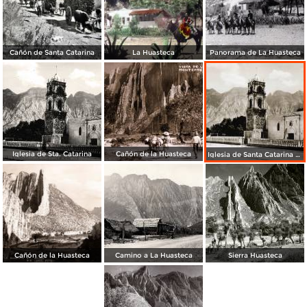
Cañón de Santa Catarina
La Huasteca
Panorama de La Huasteca
Iglesia de Sta. Catarina
Cañón de la Huasteca
Iglesia de Santa Catarina y Cerro de las Mitras
Cañón de la Huasteca
Camino a La Huasteca
Sierra Huasteca