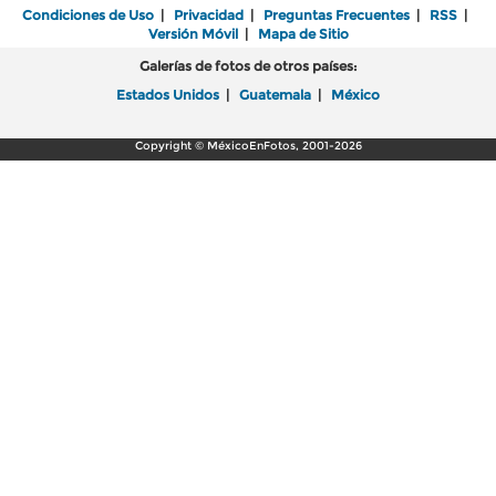
Condiciones de Uso
|
Privacidad
|
Preguntas Frecuentes
|
RSS
|
Versión Móvil
|
Mapa de Sitio
Galerías de fotos de otros países:
Estados Unidos
|
Guatemala
|
México
Copyright © MéxicoEnFotos, 2001-2026