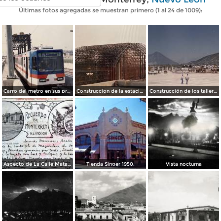
Últimas fotos agregadas se muestran primero (1 al 24 de 1009):
Carro del metro en sus primeras pruebas durante 1990
Construccion de la estacion cuauhtemoc
Construcción de los talleres del metro
Aspecto de La Calle Matamoros ( Circulada el 8 de Abril de 1912 ).
Tienda Singer 1950.
Vista nocturna