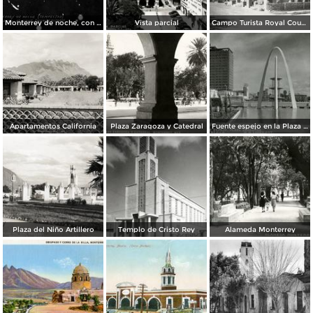
Monterrey de noche, con tempestad
Vista parcial
Campo Turista Royal Courts
Apartamentos California
Plaza Zaragoza y Catedral
Fuente espejo en la Plaza Zaragoza
Plaza del Niño Artillero
Templo de Cristo Rey
Alameda Monterrey