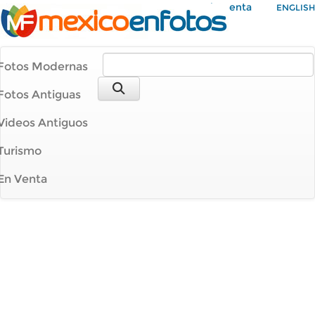
Mi Cuenta
ENGLISH
Fotos Modernas
Fotos Antiguas
Videos Antiguos
Turismo
En Venta