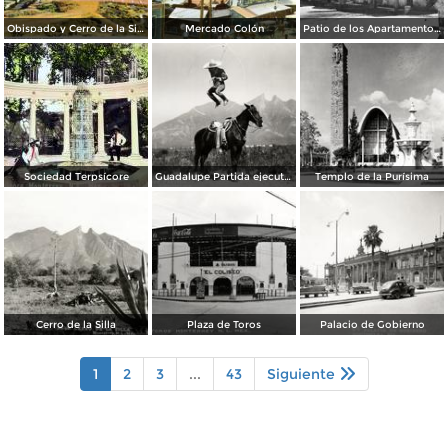
Obispado y Cerro de la Silla
Mercado Colón
Patio de los Apartamentos Regina
Sociedad Terpsícore
Guadalupe Partida ejecutando una charrería con lazo
Templo de la Purísima
Cerro de la Silla
Plaza de Toros
Palacio de Gobierno
1
2
3
...
43
Siguiente