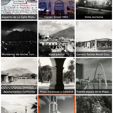
Aspecto de La Calle Matamoros ( Circulada el 8 de Abril de 1912 ).
Tienda Singer 1950.
Vista nocturna
Monterrey de noche, con tempestad
Vista parcial
Campo Turista Royal Courts
Apartamentos California
Plaza Zaragoza y Catedral
Fuente espejo en la Plaza Zaragoza