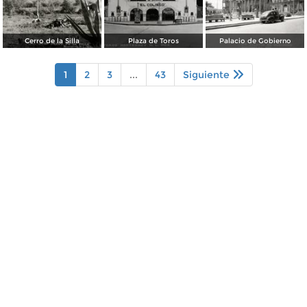
Cerro de la Silla
Plaza de Toros
Palacio de Gobierno
1
2
3
...
43
Siguiente