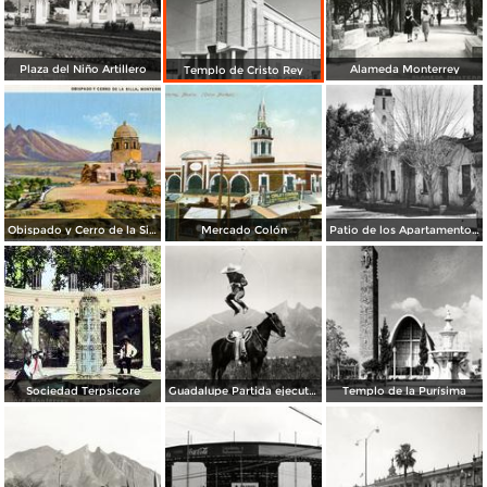
Plaza del Niño Artillero
Alameda Monterrey
Templo de Cristo Rey
Obispado y Cerro de la Silla
Mercado Colón
Patio de los Apartamentos Regina
Sociedad Terpsícore
Guadalupe Partida ejecutando una charrería con lazo
Templo de la Purísima