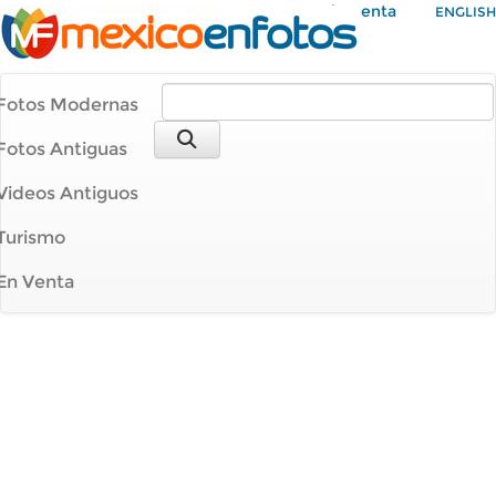
Mi Cuenta
ENGLISH
Fotos Modernas
Fotos Antiguas
Videos Antiguos
Turismo
En Venta