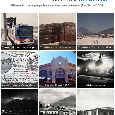
Últimas fotos agregadas se muestran primero (1 al 24 de 1009):
Carro del metro en sus primeras pruebas durante 1990
Construccion de la estacion cuauhtemoc
Construcción de los talleres del metro
Aspecto de La Calle Matamoros ( Circulada el 8 de Abril de 1912 ).
Tienda Singer 1950.
Vista nocturna