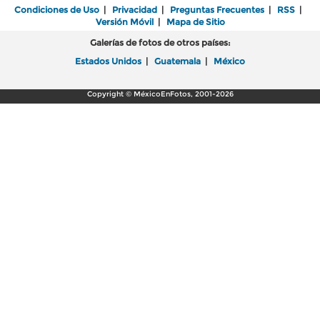
Condiciones de Uso
|
Privacidad
|
Preguntas Frecuentes
|
RSS
|
Versión Móvil
|
Mapa de Sitio
Galerías de fotos de otros países:
Estados Unidos
|
Guatemala
|
México
Copyright © MéxicoEnFotos, 2001-2026