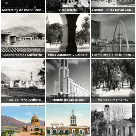
Monterrey de noche, con tempestad
Vista parcial
Campo Turista Royal Courts
Apartamentos California
Plaza Zaragoza y Catedral
Fuente espejo en la Plaza Zaragoza
Plaza del Niño Artillero
Templo de Cristo Rey
Alameda Monterrey