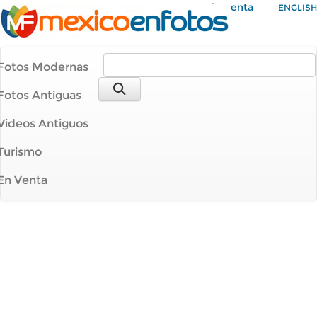
Mi Cuenta
ENGLISH
Fotos Modernas
Fotos Antiguas
Videos Antiguos
Turismo
En Venta