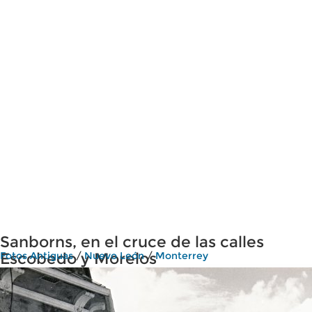
Sanborns, en el cruce de las calles
Escobedo y Morelos
Fotos Antiguas
/
Nuevo León
/
Monterrey