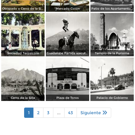
Obispado y Cerro de la Silla
Mercado Colón
Patio de los Apartamentos Regina
Sociedad Terpsícore
Guadalupe Partida ejecutando una charrería con lazo
Templo de la Purísima
Cerro de la Silla
Plaza de Toros
Palacio de Gobierno
1
2
3
...
43
Siguiente