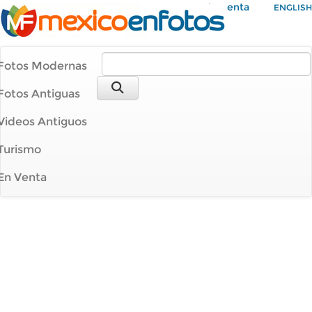
Mi Cuenta
ENGLISH
Fotos Modernas
Fotos Antiguas
Videos Antiguos
Turismo
En Venta