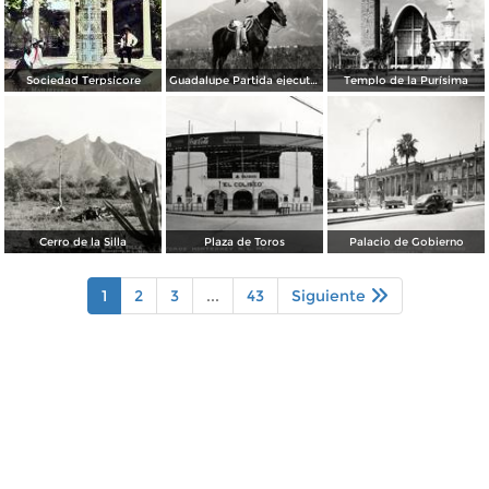
Sociedad Terpsícore
Guadalupe Partida ejecutando una charrería con lazo
Templo de la Purísima
Cerro de la Silla
Plaza de Toros
Palacio de Gobierno
1
2
3
...
43
Siguiente