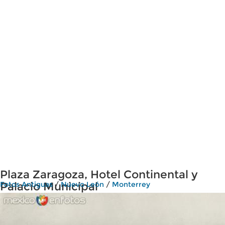
Plaza Zaragoza, Hotel Continental y
Palacio Municipal
Fotos Antiguas
/
Nuevo León
/
Monterrey