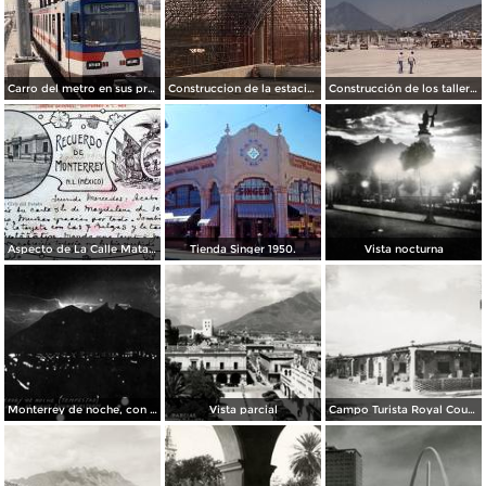
Carro del metro en sus primeras pruebas durante 1990
Construccion de la estacion cuauhtemoc
Construcción de los talleres del metro
Aspecto de La Calle Matamoros ( Circulada el 8 de Abril de 1912 ).
Tienda Singer 1950.
Vista nocturna
Monterrey de noche, con tempestad
Vista parcial
Campo Turista Royal Courts