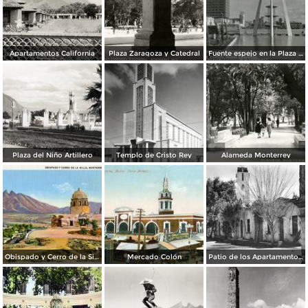
Apartamentos California
Plaza Zaragoza y Catedral
Fuente espejo en la Plaza Zaragoza
Plaza del Niño Artillero
Templo de Cristo Rey
Alameda Monterrey
Obispado y Cerro de la Silla
Mercado Colón
Patio de los Apartamentos Regina