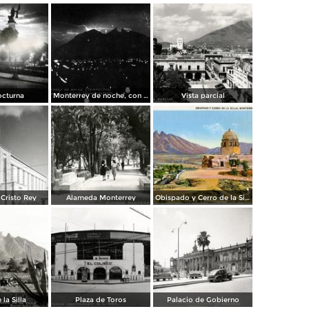
octurna
Monterrey de noche, con tempestad
Vista parcial
Cristo Rey
Alameda Monterrey
Obispado y Cerro de la Silla
 la Silla
Plaza de Toros
Palacio de Gobierno