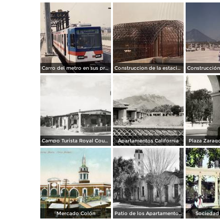
Carro del metro en sus primeras pruebas durante 1990
Construccion de la estacion cuauhtemoc
Campo Turista Royal Courts
Apartamentos California
Plaza Zarago
Mercado Colón
Patio de los Apartamentos Regina
Sociedad 