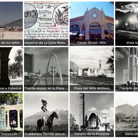
Construcción de los talleres del metro
Aspecto de La Calle Matamoros ( Circulada el 8 de Abril de 1912 ).
Tienda Singer 1950.
Vista n
za y Catedral
Fuente espejo en la Plaza Zaragoza
Plaza del Niño Artillero
Templo de 
Terpsícore
Guadalupe Partida ejecutando una charrería con lazo
Templo de la Purísima
Cerro de