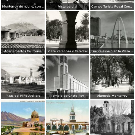
Monterrey de noche, con tempestad
Vista parcial
Campo Turista Royal Courts
Apartamentos California
Plaza Zaragoza y Catedral
Fuente espejo en la Plaza Zaragoza
Plaza del Niño Artillero
Templo de Cristo Rey
Alameda Monterrey