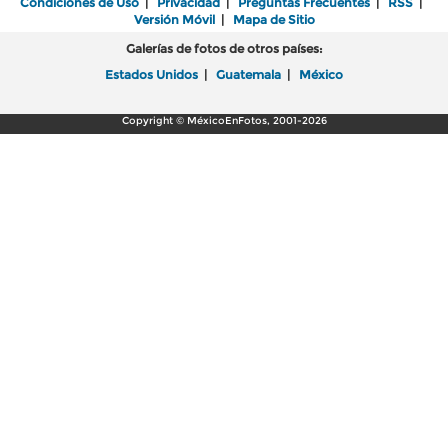
Condiciones de Uso
|
Privacidad
|
Preguntas Frecuentes
|
RSS
|
Versión Móvil
|
Mapa de Sitio
Galerías de fotos de otros países:
Estados Unidos
|
Guatemala
|
México
Copyright © MéxicoEnFotos, 2001-2026