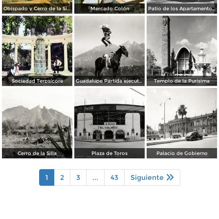
Obispado y Cerro de la Silla
Mercado Colón
Patio de los Apartamentos Regina
Sociedad Terpsícore
Guadalupe Partida ejecutando una charrería con lazo
Templo de la Purísima
Cerro de la Silla
Plaza de Toros
Palacio de Gobierno
1
2
3
...
43
Siguiente