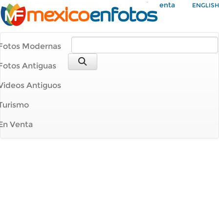
Mi Cuenta
ENGLISH
Fotos Modernas
Fotos Antiguas
Videos Antiguos
Turismo
En Venta