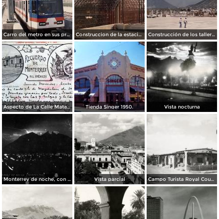
Carro del metro en sus primeras pruebas durante 1990
Construccion de la estacion cuauhtemoc
Construcción de los talleres del metro
Aspecto de La Calle Matamoros ( Circulada el 8 de Abril de 1912 ).
Tienda Singer 1950.
Vista nocturna
Monterrey de noche, con tempestad
Vista parcial
Campo Turista Royal Courts