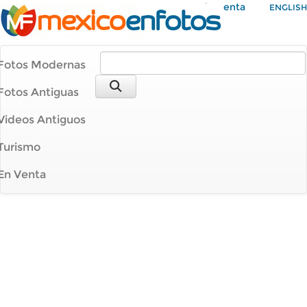
Mi Cuenta
ENGLISH
Fotos Modernas
Fotos Antiguas
Videos Antiguos
Turismo
En Venta