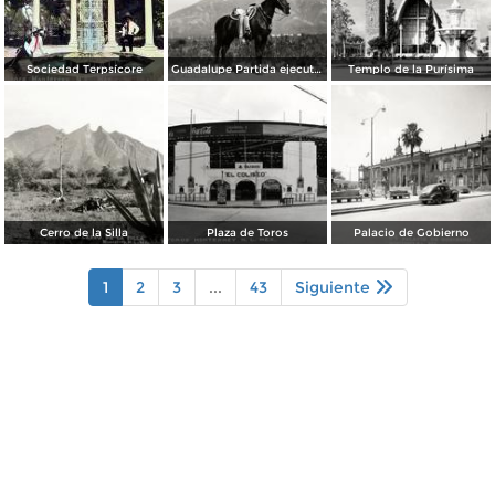
Sociedad Terpsícore
Guadalupe Partida ejecutando una charrería con lazo
Templo de la Purísima
Cerro de la Silla
Plaza de Toros
Palacio de Gobierno
1
2
3
...
43
Siguiente