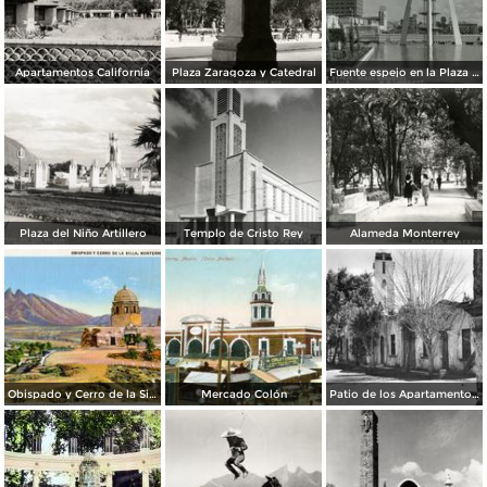
Apartamentos California
Plaza Zaragoza y Catedral
Fuente espejo en la Plaza Zaragoza
Plaza del Niño Artillero
Templo de Cristo Rey
Alameda Monterrey
Obispado y Cerro de la Silla
Mercado Colón
Patio de los Apartamentos Regina