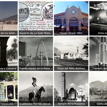
Construcción de los talleres del metro
Aspecto de La Calle Matamoros ( Circulada el 8 de Abril de 1912 ).
Tienda Singer 1950.
Vista n
za y Catedral
Fuente espejo en la Plaza Zaragoza
Plaza del Niño Artillero
Templo de 
Terpsícore
Guadalupe Partida ejecutando una charrería con lazo
Templo de la Purísima
Cerro de