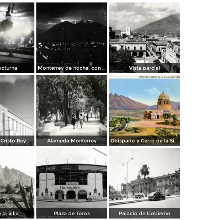
octurna
Monterrey de noche, con tempestad
Vista parcial
Cristo Rey
Alameda Monterrey
Obispado y Cerro de la Silla
 la Silla
Plaza de Toros
Palacio de Gobierno