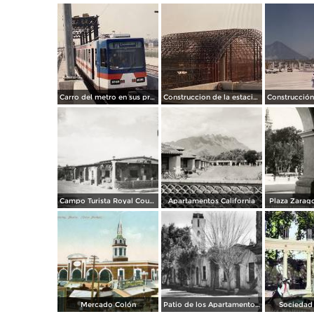
Carro del metro en sus primeras pruebas durante 1990
Construccion de la estacion cuauhtemoc
Campo Turista Royal Courts
Apartamentos California
Plaza Zarago
Mercado Colón
Patio de los Apartamentos Regina
Sociedad 