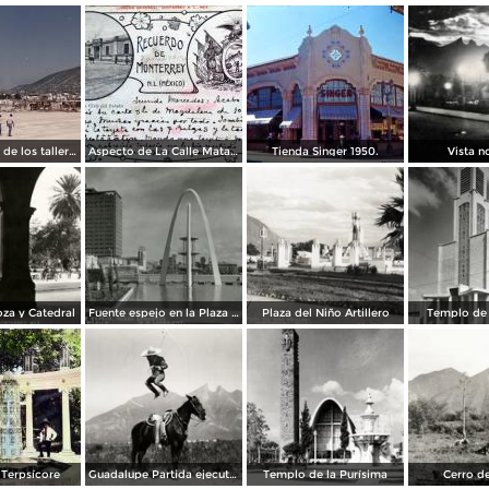
Construcción de los talleres del metro
Aspecto de La Calle Matamoros ( Circulada el 8 de Abril de 1912 ).
Tienda Singer 1950.
Vista n
za y Catedral
Fuente espejo en la Plaza Zaragoza
Plaza del Niño Artillero
Templo de 
Terpsícore
Guadalupe Partida ejecutando una charrería con lazo
Templo de la Purísima
Cerro de