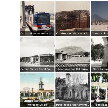
Carro del metro en sus primeras pruebas durante 1990
Construccion de la estacion cuauhtemoc
Campo Turista Royal Courts
Apartamentos California
Plaza Zarago
Mercado Colón
Patio de los Apartamentos Regina
Sociedad 