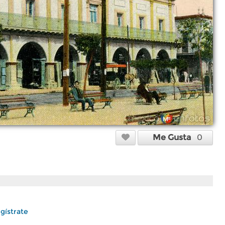
Me Gusta
0
gístrate