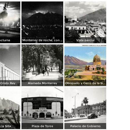
octurna
Monterrey de noche, con tempestad
Vista parcial
Cristo Rey
Alameda Monterrey
Obispado y Cerro de la Silla
 la Silla
Plaza de Toros
Palacio de Gobierno