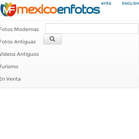
Mi Cuenta
ENGLISH
Fotos Modernas
Fotos Antiguas
Videos Antiguos
Turismo
En Venta