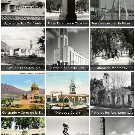
Apartamentos California
Plaza Zaragoza y Catedral
Fuente espejo en la Plaza Zaragoza
Plaza del Niño Artillero
Templo de Cristo Rey
Alameda Monterrey
Obispado y Cerro de la Silla
Mercado Colón
Patio de los Apartamentos Regina