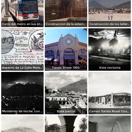
Carro del metro en sus primeras pruebas durante 1990
Construccion de la estacion cuauhtemoc
Construcción de los talleres del metro
Aspecto de La Calle Matamoros ( Circulada el 8 de Abril de 1912 ).
Tienda Singer 1950.
Vista nocturna
Monterrey de noche, con tempestad
Vista parcial
Campo Turista Royal Courts