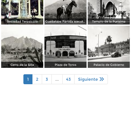
Sociedad Terpsícore
Guadalupe Partida ejecutando una charrería con lazo
Templo de la Purísima
Cerro de la Silla
Plaza de Toros
Palacio de Gobierno
1
2
3
...
43
Siguiente