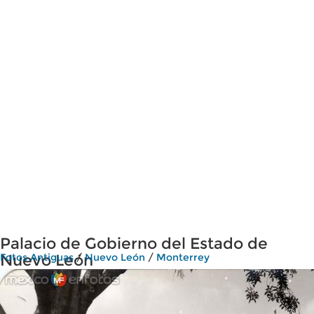
Palacio de Gobierno del Estado de
Nuevo León
Fotos Antiguas
/
Nuevo León
/
Monterrey