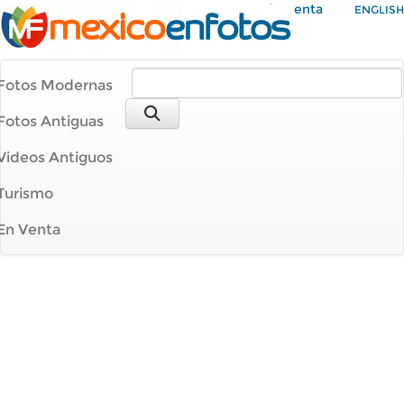
Mi Cuenta
ENGLISH
Fotos Modernas
Fotos Antiguas
Videos Antiguos
Turismo
En Venta