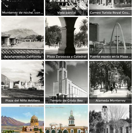
Monterrey de noche, con tempestad
Vista parcial
Campo Turista Royal Courts
Apartamentos California
Plaza Zaragoza y Catedral
Fuente espejo en la Plaza Zaragoza
Plaza del Niño Artillero
Templo de Cristo Rey
Alameda Monterrey