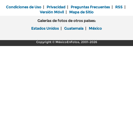
Condiciones de Uso
|
Privacidad
|
Preguntas Frecuentes
|
RSS
|
Versión Móvil
|
Mapa de Sitio
Galerías de fotos de otros países:
Estados Unidos
|
Guatemala
|
México
Copyright © MéxicoEnFotos, 2001-2026