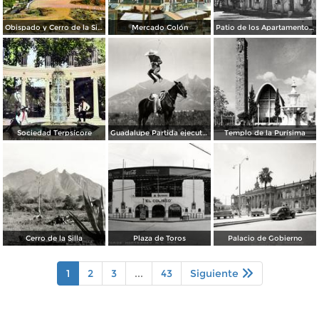
Obispado y Cerro de la Silla
Mercado Colón
Patio de los Apartamentos Regina
Sociedad Terpsícore
Guadalupe Partida ejecutando una charrería con lazo
Templo de la Purísima
Cerro de la Silla
Plaza de Toros
Palacio de Gobierno
1
2
3
...
43
Siguiente