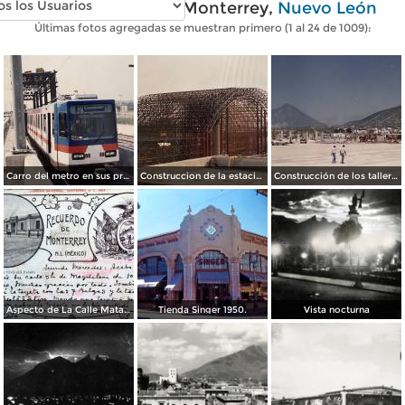
Fotos antiguas de Monterrey,
Nuevo León
Últimas fotos agregadas se muestran primero (1 al 24 de 1009):
Carro del metro en sus primeras pruebas durante 1990
Construccion de la estacion cuauhtemoc
Construcción de los talleres del metro
Aspecto de La Calle Matamoros ( Circulada el 8 de Abril de 1912 ).
Tienda Singer 1950.
Vista nocturna