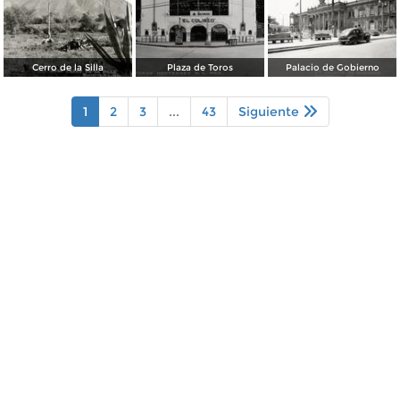
Cerro de la Silla
Plaza de Toros
Palacio de Gobierno
1
2
3
...
43
Siguiente