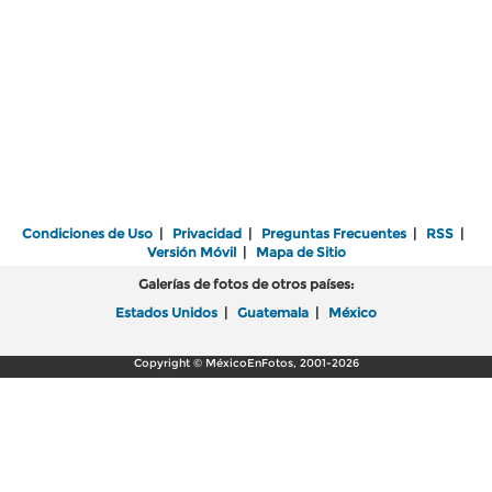
Condiciones de Uso
|
Privacidad
|
Preguntas Frecuentes
|
RSS
|
Versión Móvil
|
Mapa de Sitio
Galerías de fotos de otros países:
Estados Unidos
|
Guatemala
|
México
Copyright © MéxicoEnFotos, 2001-2026