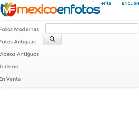
Mi Cuenta
ENGLISH
Fotos Modernas
Fotos Antiguas
Videos Antiguos
Turismo
En Venta