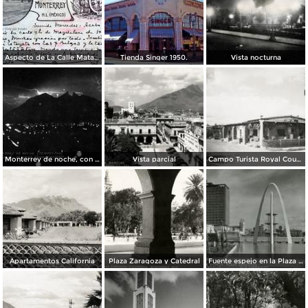
Aspecto de La Calle Matamoros ( Circulada el 8 de Abril de 1912 ).
Tienda Singer 1950.
Vista nocturna
Monterrey de noche, con tempestad
Vista parcial
Campo Turista Royal Courts
Apartamentos California
Plaza Zaragoza y Catedral
Fuente espejo en la Plaza Zaragoza