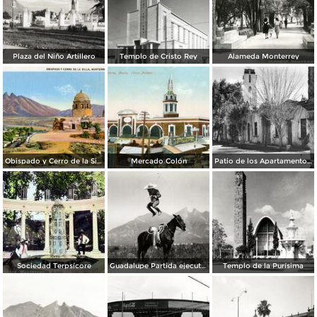
Plaza del Niño Artillero
Templo de Cristo Rey
Alameda Monterrey
Obispado y Cerro de la Silla
Mercado Colón
Patio de los Apartamentos Regina
Sociedad Terpsícore
Guadalupe Partida ejecutando una charrería con lazo
Templo de la Purísima