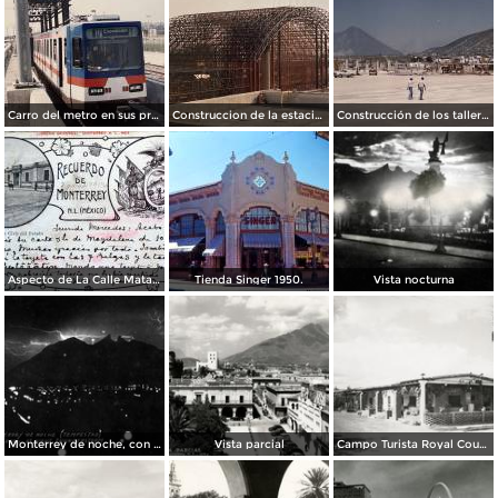
Carro del metro en sus primeras pruebas durante 1990
Construccion de la estacion cuauhtemoc
Construcción de los talleres del metro
Aspecto de La Calle Matamoros ( Circulada el 8 de Abril de 1912 ).
Tienda Singer 1950.
Vista nocturna
Monterrey de noche, con tempestad
Vista parcial
Campo Turista Royal Courts