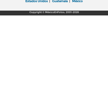
Estados Unidos
|
Guatemala
|
México
Copyright © MéxicoEnFotos, 2001-2026