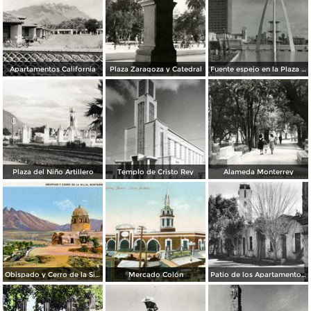
Apartamentos California
Plaza Zaragoza y Catedral
Fuente espejo en la Plaza Zaragoza
Plaza del Niño Artillero
Templo de Cristo Rey
Alameda Monterrey
Obispado y Cerro de la Silla
Mercado Colón
Patio de los Apartamentos Regina