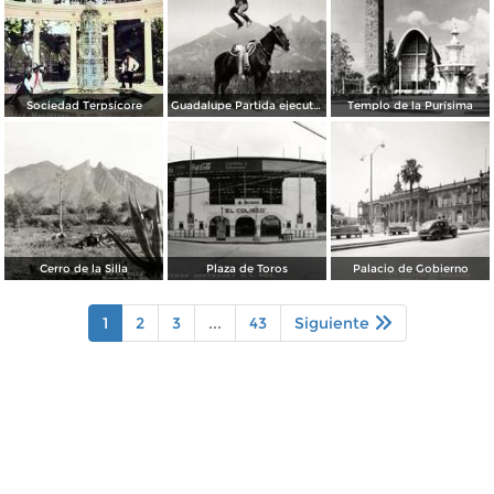
Sociedad Terpsícore
Guadalupe Partida ejecutando una charrería con lazo
Templo de la Purísima
Cerro de la Silla
Plaza de Toros
Palacio de Gobierno
1
2
3
...
43
Siguiente