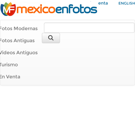
Mi Cuenta
ENGLISH
Fotos Modernas
Fotos Antiguas
Videos Antiguos
Turismo
En Venta