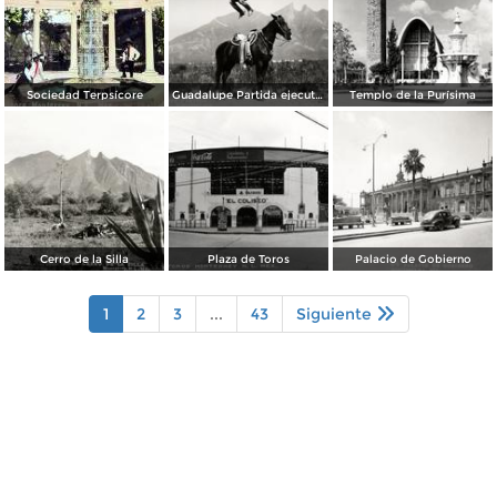
Sociedad Terpsícore
Guadalupe Partida ejecutando una charrería con lazo
Templo de la Purísima
Cerro de la Silla
Plaza de Toros
Palacio de Gobierno
1
2
3
...
43
Siguiente