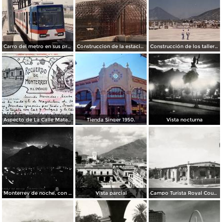
Carro del metro en sus primeras pruebas durante 1990
Construccion de la estacion cuauhtemoc
Construcción de los talleres del metro
Aspecto de La Calle Matamoros ( Circulada el 8 de Abril de 1912 ).
Tienda Singer 1950.
Vista nocturna
Monterrey de noche, con tempestad
Vista parcial
Campo Turista Royal Courts