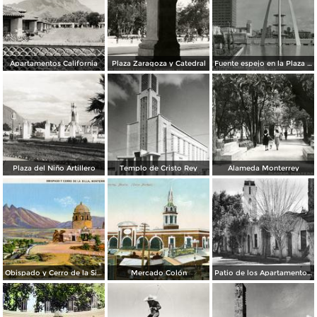
Apartamentos California
Plaza Zaragoza y Catedral
Fuente espejo en la Plaza Zaragoza
Plaza del Niño Artillero
Templo de Cristo Rey
Alameda Monterrey
Obispado y Cerro de la Silla
Mercado Colón
Patio de los Apartamentos Regina