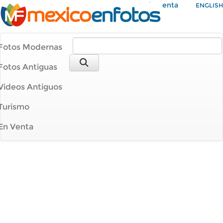
Mi Cuenta
ENGLISH
Fotos Modernas
Fotos Antiguas
Videos Antiguos
Turismo
En Venta