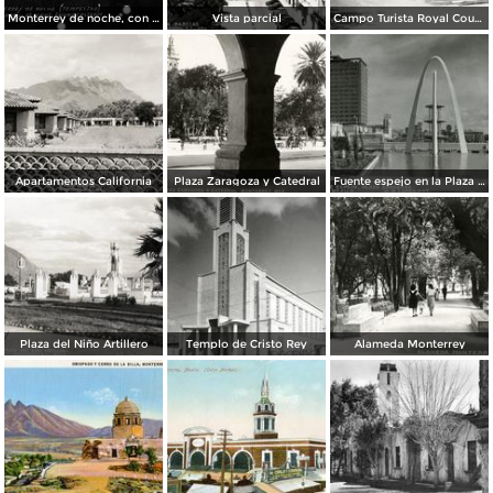
Monterrey de noche, con tempestad
Vista parcial
Campo Turista Royal Courts
Apartamentos California
Plaza Zaragoza y Catedral
Fuente espejo en la Plaza Zaragoza
Plaza del Niño Artillero
Templo de Cristo Rey
Alameda Monterrey