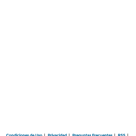
Condiciones de Uso
|
Privacidad
|
Preguntas Frecuentes
|
RSS
|