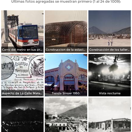
Últimas fotos agregadas se muestran primero (1 al 24 de 1009):
Carro del metro en sus primeras pruebas durante 1990
Construccion de la estacion cuauhtemoc
Construcción de los talleres del metro
Aspecto de La Calle Matamoros ( Circulada el 8 de Abril de 1912 ).
Tienda Singer 1950.
Vista nocturna