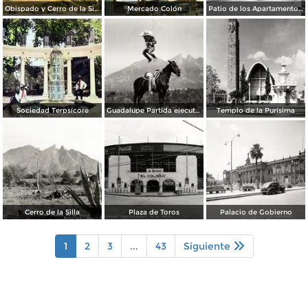
Obispado y Cerro de la Silla
Mercado Colón
Patio de los Apartamentos Regina
Sociedad Terpsícore
Guadalupe Partida ejecutando una charrería con lazo
Templo de la Purísima
Cerro de la Silla
Plaza de Toros
Palacio de Gobierno
1
2
3
...
43
Siguiente