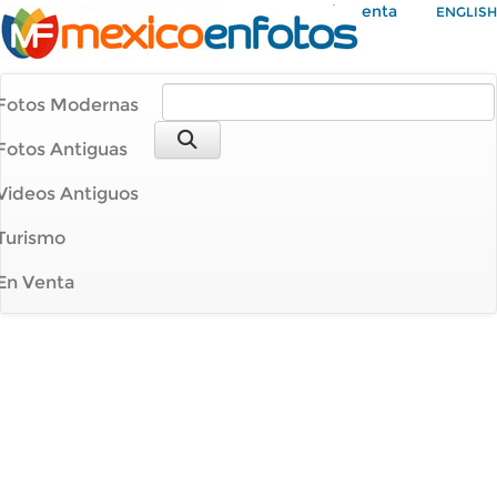
Mi Cuenta
ENGLISH
Fotos Modernas
Fotos Antiguas
Videos Antiguos
Turismo
En Venta