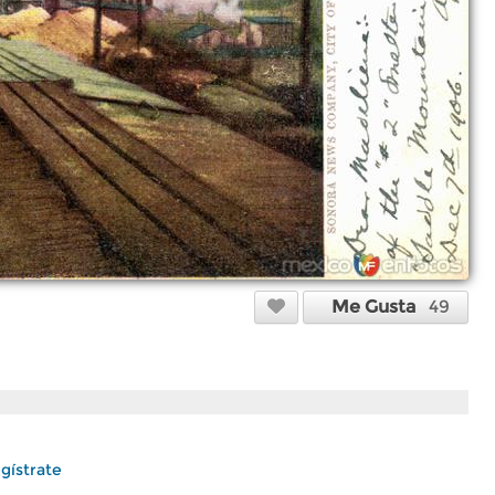
Me Gusta
49
gístrate