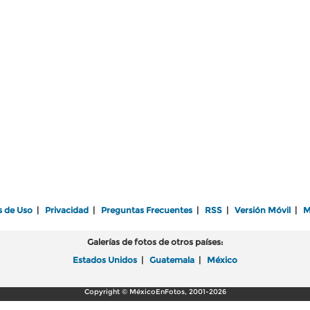
s de Uso
|
Privacidad
|
Preguntas Frecuentes
|
RSS
|
Versión Móvil
|
M
Galerías de fotos de otros países:
Estados Unidos
|
Guatemala
|
México
Copyright © MéxicoEnFotos, 2001-2026