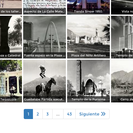
Construcción de los talleres del metro
Aspecto de La Calle Matamoros ( Circulada el 8 de Abril de 1912 ).
Tienda Singer 1950.
Vista n
za y Catedral
Fuente espejo en la Plaza Zaragoza
Plaza del Niño Artillero
Templo de 
Terpsícore
Guadalupe Partida ejecutando una charrería con lazo
Templo de la Purísima
Cerro de
1
2
3
...
43
Siguiente