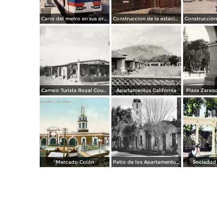
Carro del metro en sus primeras pruebas durante 1990
Construccion de la estacion cuauhtemoc
Campo Turista Royal Courts
Apartamentos California
Plaza Zarago
Mercado Colón
Patio de los Apartamentos Regina
Sociedad 