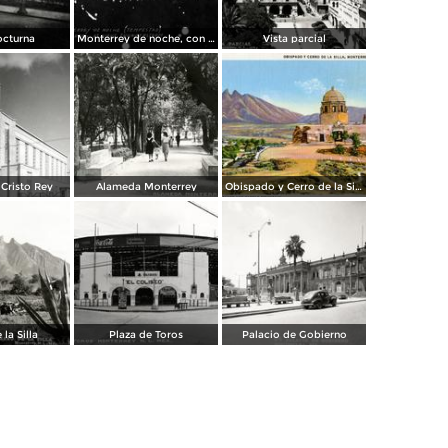
octurna
Monterrey de noche, con tempestad
Vista parcial
Cristo Rey
Alameda Monterrey
Obispado y Cerro de la Silla
 la Silla
Plaza de Toros
Palacio de Gobierno