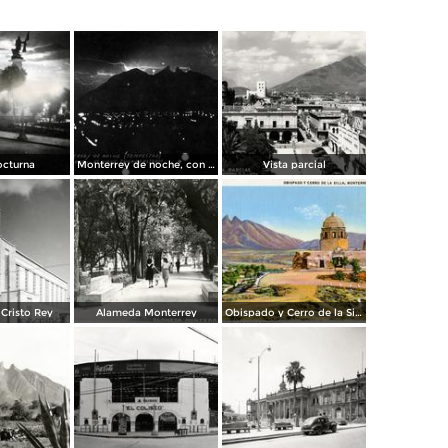
octurna
Monterrey de noche, con tempestad
Vista parcial
Cristo Rey
Alameda Monterrey
Obispado y Cerro de la Silla