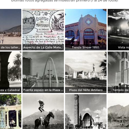
Últimas fotos agregadas se muestran primero (1 al 24 de 1009):
Construcción de los talleres del metro
Aspecto de La Calle Matamoros ( Circulada el 8 de Abril de 1912 ).
Tienda Singer 1950.
Vista n
za y Catedral
Fuente espejo en la Plaza Zaragoza
Plaza del Niño Artillero
Templo de 