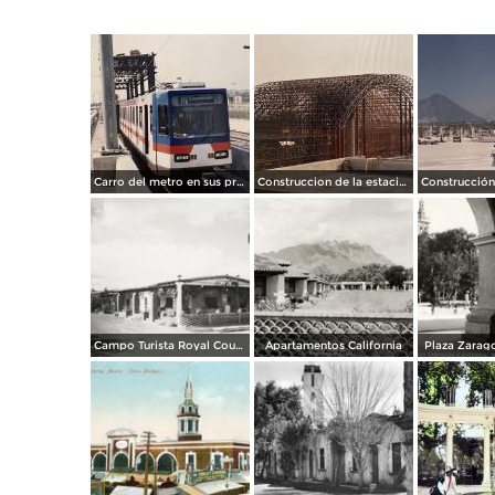
Carro del metro en sus primeras pruebas durante 1990
Construccion de la estacion cuauhtemoc
Campo Turista Royal Courts
Apartamentos California
Plaza Zarago