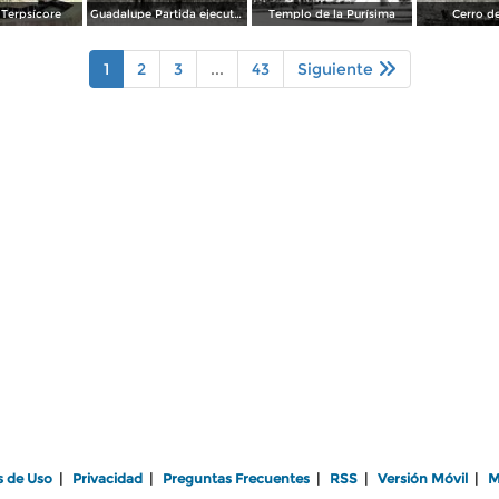
Terpsícore
Guadalupe Partida ejecutando una charrería con lazo
Templo de la Purísima
Cerro de
1
2
3
...
43
Siguiente
s de Uso
|
Privacidad
|
Preguntas Frecuentes
|
RSS
|
Versión Móvil
|
M