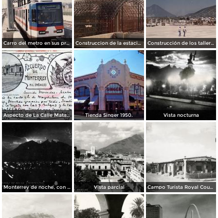
Carro del metro en sus primeras pruebas durante 1990
Construccion de la estacion cuauhtemoc
Construcción de los talleres del metro
Aspecto de La Calle Matamoros ( Circulada el 8 de Abril de 1912 ).
Tienda Singer 1950.
Vista nocturna
Monterrey de noche, con tempestad
Vista parcial
Campo Turista Royal Courts