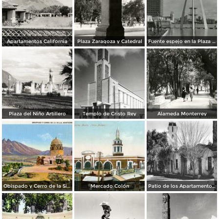
Apartamentos California
Plaza Zaragoza y Catedral
Fuente espejo en la Plaza Zaragoza
Plaza del Niño Artillero
Templo de Cristo Rey
Alameda Monterrey
Obispado y Cerro de la Silla
Mercado Colón
Patio de los Apartamentos Regina