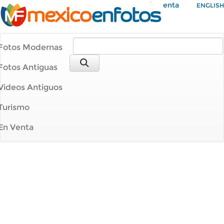
Mi Cuenta
ENGLISH
Fotos Modernas
Fotos Antiguas
Videos Antiguos
Turismo
En Venta