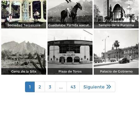
Sociedad Terpsícore
Guadalupe Partida ejecutando una charrería con lazo
Templo de la Purísima
Cerro de la Silla
Plaza de Toros
Palacio de Gobierno
1
2
3
...
43
Siguiente