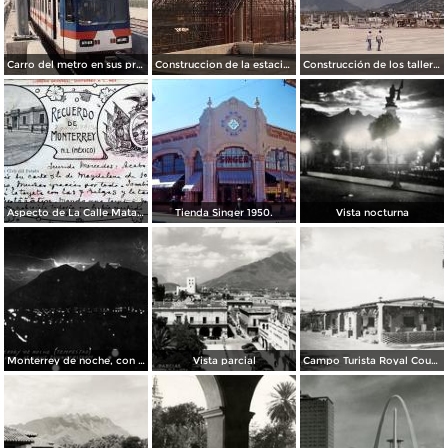
Carro del metro en sus primeras pruebas durante 1990
Construccion de la estacion cuauhtemoc
Construcción de los talleres del metro
Aspecto de La Calle Matamoros ( Circulada el 8 de Abril de 1912 ).
Tienda Singer 1950.
Vista nocturna
Monterrey de noche, con tempestad
Vista parcial
Campo Turista Royal Courts