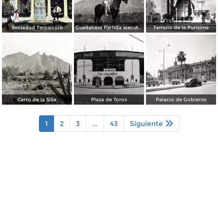
Sociedad Terpsícore
Guadalupe Partida ejecutando una charrería con lazo
Templo de la Purísima
Cerro de la Silla
Plaza de Toros
Palacio de Gobierno
1
2
3
...
43
Siguiente