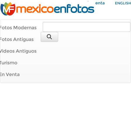
Mi Cuenta
ENGLISH
Fotos Modernas
Fotos Antiguas
Videos Antiguos
Turismo
En Venta