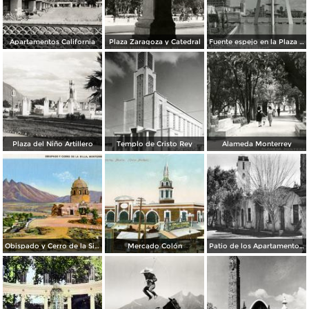
Apartamentos California
Plaza Zaragoza y Catedral
Fuente espejo en la Plaza Zaragoza
Plaza del Niño Artillero
Templo de Cristo Rey
Alameda Monterrey
Obispado y Cerro de la Silla
Mercado Colón
Patio de los Apartamentos Regina