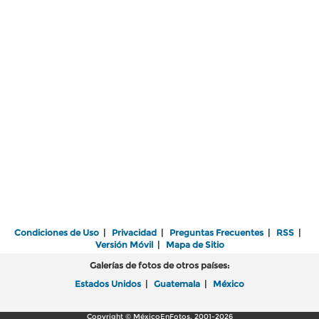
Condiciones de Uso
|
Privacidad
|
Preguntas Frecuentes
|
RSS
|
Versión Móvil
|
Mapa de Sitio
Galerías de fotos de otros países:
Estados Unidos
|
Guatemala
|
México
Copyright © MéxicoEnFotos, 2001-2026