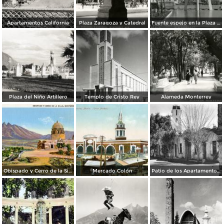
Apartamentos California
Plaza Zaragoza y Catedral
Fuente espejo en la Plaza Zaragoza
Plaza del Niño Artillero
Templo de Cristo Rey
Alameda Monterrey
Obispado y Cerro de la Silla
Mercado Colón
Patio de los Apartamentos Regina