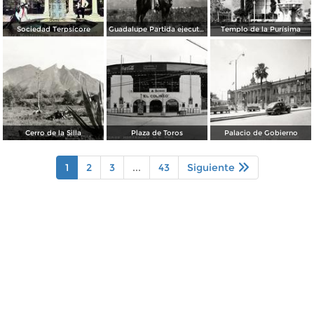
Sociedad Terpsícore
Guadalupe Partida ejecutando una charrería con lazo
Templo de la Purísima
Cerro de la Silla
Plaza de Toros
Palacio de Gobierno
1
2
3
...
43
Siguiente