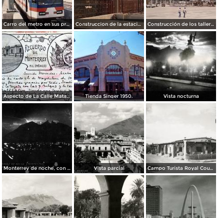
Carro del metro en sus primeras pruebas durante 1990
Construccion de la estacion cuauhtemoc
Construcción de los talleres del metro
Aspecto de La Calle Matamoros ( Circulada el 8 de Abril de 1912 ).
Tienda Singer 1950.
Vista nocturna
Monterrey de noche, con tempestad
Vista parcial
Campo Turista Royal Courts