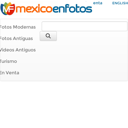
Mi Cuenta
ENGLISH
Fotos Modernas
Fotos Antiguas
Videos Antiguos
Turismo
En Venta