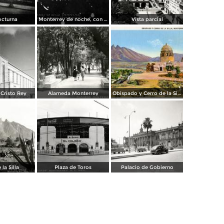
octurna
Monterrey de noche, con tempestad
Vista parcial
Cristo Rey
Alameda Monterrey
Obispado y Cerro de la Silla
 la Silla
Plaza de Toros
Palacio de Gobierno