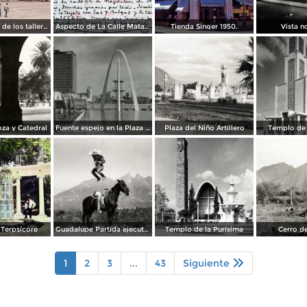
Construcción de los talleres del metro
Aspecto de La Calle Matamoros ( Circulada el 8 de Abril de 1912 ).
Tienda Singer 1950.
Vista n
za y Catedral
Fuente espejo en la Plaza Zaragoza
Plaza del Niño Artillero
Templo de 
Terpsícore
Guadalupe Partida ejecutando una charrería con lazo
Templo de la Purísima
Cerro de
1
2
3
...
43
Siguiente