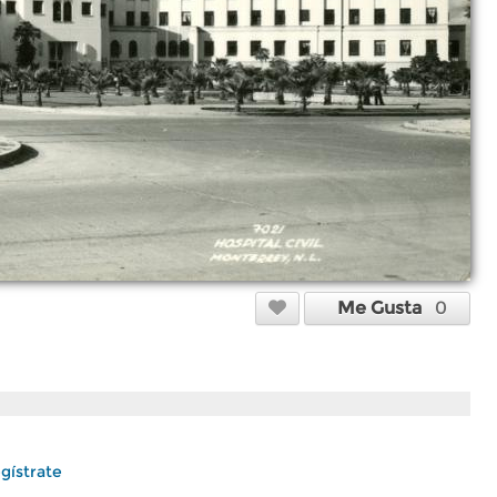
Me Gusta
0
gístrate