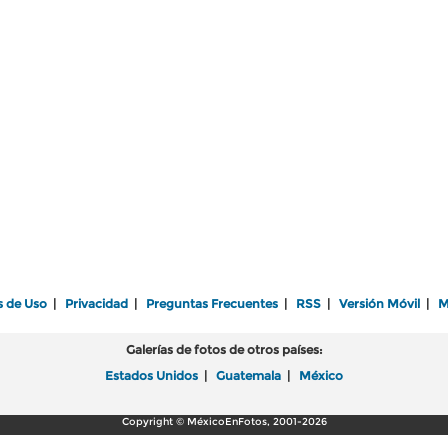
s de Uso
|
Privacidad
|
Preguntas Frecuentes
|
RSS
|
Versión Móvil
|
M
Galerías de fotos de otros países:
Estados Unidos
|
Guatemala
|
México
Copyright © MéxicoEnFotos, 2001-2026