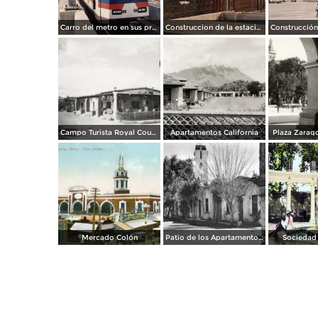
Carro del metro en sus primeras pruebas durante 1990
Construccion de la estacion cuauhtemoc
Campo Turista Royal Courts
Apartamentos California
Plaza Zarago
Mercado Colón
Patio de los Apartamentos Regina
Sociedad 