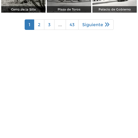
Cerro de la Silla
Plaza de Toros
Palacio de Gobierno
1
2
3
...
43
Siguiente