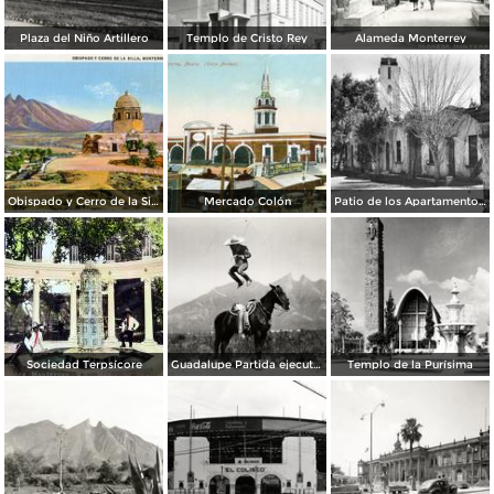
Plaza del Niño Artillero
Templo de Cristo Rey
Alameda Monterrey
Obispado y Cerro de la Silla
Mercado Colón
Patio de los Apartamentos Regina
Sociedad Terpsícore
Guadalupe Partida ejecutando una charrería con lazo
Templo de la Purísima