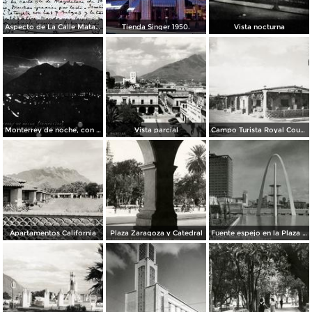
Aspecto de La Calle Matamoros ( Circulada el 8 de Abril de 1912 ).
Tienda Singer 1950.
Vista nocturna
Monterrey de noche, con tempestad
Vista parcial
Campo Turista Royal Courts
Apartamentos California
Plaza Zaragoza y Catedral
Fuente espejo en la Plaza Zaragoza