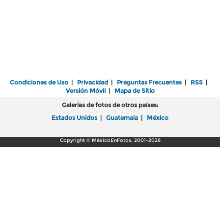
Condiciones de Uso
|
Privacidad
|
Preguntas Frecuentes
|
RSS
|
Versión Móvil
|
Mapa de Sitio
Galerías de fotos de otros países:
Estados Unidos
|
Guatemala
|
México
Copyright © MéxicoEnFotos, 2001-2026