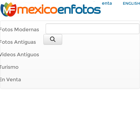
Mi Cuenta
ENGLISH
Fotos Modernas
Fotos Antiguas
Videos Antiguos
Turismo
En Venta