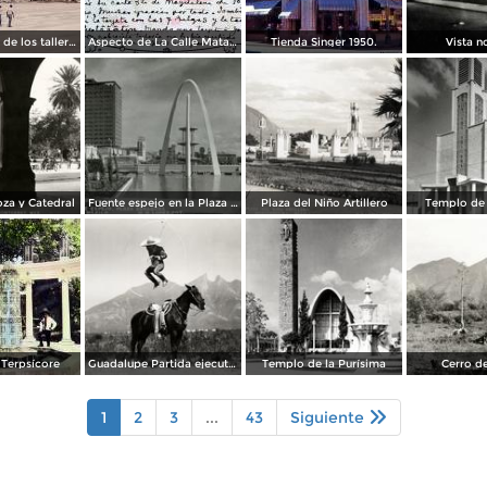
Construcción de los talleres del metro
Aspecto de La Calle Matamoros ( Circulada el 8 de Abril de 1912 ).
Tienda Singer 1950.
Vista n
za y Catedral
Fuente espejo en la Plaza Zaragoza
Plaza del Niño Artillero
Templo de 
Terpsícore
Guadalupe Partida ejecutando una charrería con lazo
Templo de la Purísima
Cerro de
1
2
3
...
43
Siguiente