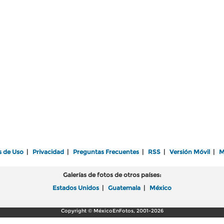
s de Uso
|
Privacidad
|
Preguntas Frecuentes
|
RSS
|
Versión Móvil
|
M
Galerías de fotos de otros países:
Estados Unidos
|
Guatemala
|
México
Copyright © MéxicoEnFotos, 2001-2026