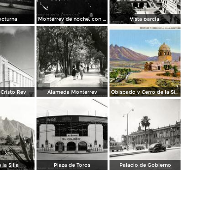
octurna
Monterrey de noche, con tempestad
Vista parcial
Cristo Rey
Alameda Monterrey
Obispado y Cerro de la Silla
 la Silla
Plaza de Toros
Palacio de Gobierno