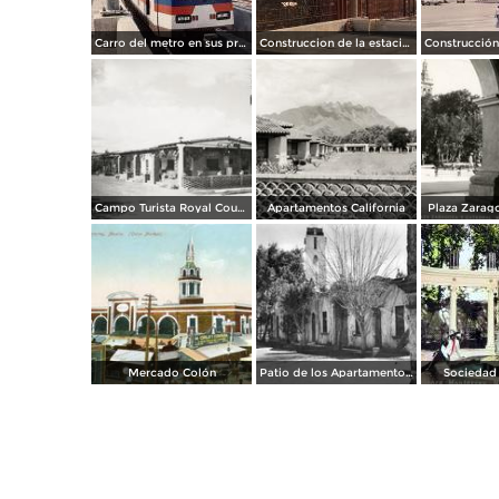
Carro del metro en sus primeras pruebas durante 1990
Construccion de la estacion cuauhtemoc
Campo Turista Royal Courts
Apartamentos California
Plaza Zarago
Mercado Colón
Patio de los Apartamentos Regina
Sociedad 