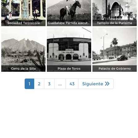
Sociedad Terpsícore
Guadalupe Partida ejecutando una charrería con lazo
Templo de la Purísima
Cerro de la Silla
Plaza de Toros
Palacio de Gobierno
1
2
3
...
43
Siguiente