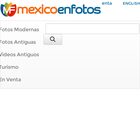
Mi Cuenta
ENGLISH
Fotos Modernas
Fotos Antiguas
Videos Antiguos
Turismo
En Venta