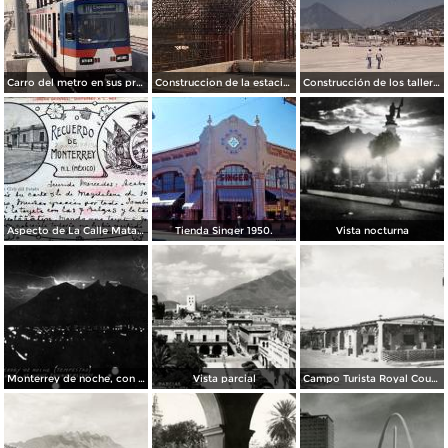
Carro del metro en sus primeras pruebas durante 1990
Construccion de la estacion cuauhtemoc
Construcción de los talleres del metro
Aspecto de La Calle Matamoros ( Circulada el 8 de Abril de 1912 ).
Tienda Singer 1950.
Vista nocturna
Monterrey de noche, con tempestad
Vista parcial
Campo Turista Royal Courts