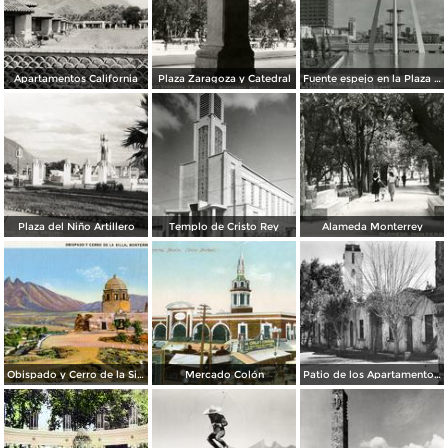
Apartamentos California
Plaza Zaragoza y Catedral
Fuente espejo en la Plaza Zaragoza
Plaza del Niño Artillero
Templo de Cristo Rey
Alameda Monterrey
Obispado y Cerro de la Silla
Mercado Colón
Patio de los Apartamentos Regina