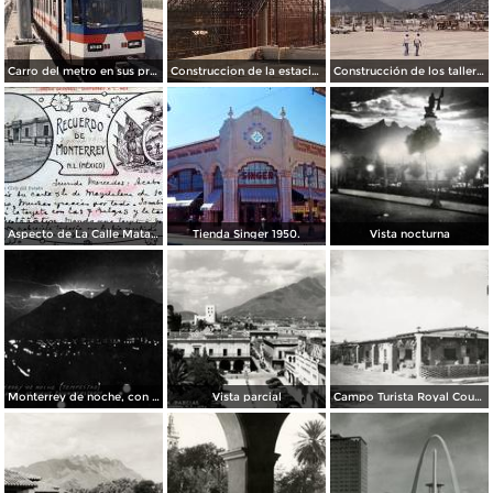
Carro del metro en sus primeras pruebas durante 1990
Construccion de la estacion cuauhtemoc
Construcción de los talleres del metro
Aspecto de La Calle Matamoros ( Circulada el 8 de Abril de 1912 ).
Tienda Singer 1950.
Vista nocturna
Monterrey de noche, con tempestad
Vista parcial
Campo Turista Royal Courts