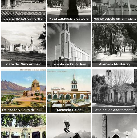
Apartamentos California
Plaza Zaragoza y Catedral
Fuente espejo en la Plaza Zaragoza
Plaza del Niño Artillero
Templo de Cristo Rey
Alameda Monterrey
Obispado y Cerro de la Silla
Mercado Colón
Patio de los Apartamentos Regina