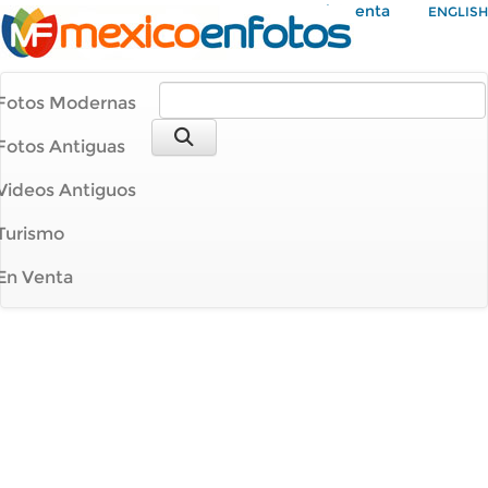
Mi Cuenta
ENGLISH
Fotos Modernas
Fotos Antiguas
Videos Antiguos
Turismo
En Venta