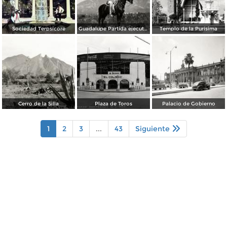
Sociedad Terpsícore
Guadalupe Partida ejecutando una charrería con lazo
Templo de la Purísima
Cerro de la Silla
Plaza de Toros
Palacio de Gobierno
1
2
3
...
43
Siguiente