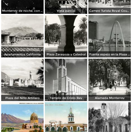
Monterrey de noche, con tempestad
Vista parcial
Campo Turista Royal Courts
Apartamentos California
Plaza Zaragoza y Catedral
Fuente espejo en la Plaza Zaragoza
Plaza del Niño Artillero
Templo de Cristo Rey
Alameda Monterrey