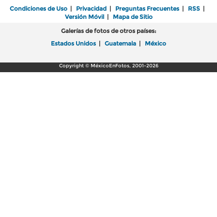
Condiciones de Uso
|
Privacidad
|
Preguntas Frecuentes
|
RSS
|
Versión Móvil
|
Mapa de Sitio
Galerías de fotos de otros países:
Estados Unidos
|
Guatemala
|
México
Copyright © MéxicoEnFotos, 2001-2026