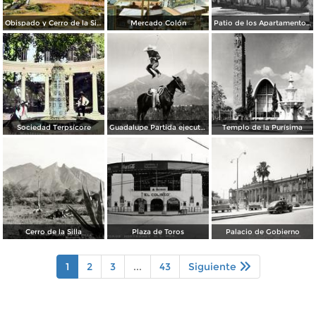
Obispado y Cerro de la Silla
Mercado Colón
Patio de los Apartamentos Regina
Sociedad Terpsícore
Guadalupe Partida ejecutando una charrería con lazo
Templo de la Purísima
Cerro de la Silla
Plaza de Toros
Palacio de Gobierno
1
2
3
...
43
Siguiente