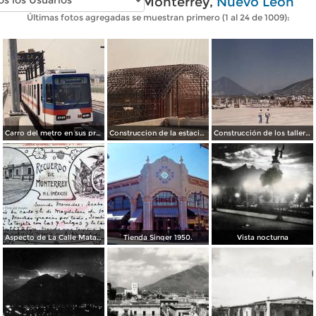
Fotos antiguas de Monterrey,
Nuevo León
Últimas fotos agregadas se muestran primero (1 al 24 de 1009):
Carro del metro en sus primeras pruebas durante 1990
Construccion de la estacion cuauhtemoc
Construcción de los talleres del metro
Aspecto de La Calle Matamoros ( Circulada el 8 de Abril de 1912 ).
Tienda Singer 1950.
Vista nocturna