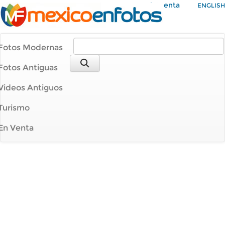
Mi Cuenta
ENGLISH
Fotos Modernas
Fotos Antiguas
Videos Antiguos
Turismo
En Venta