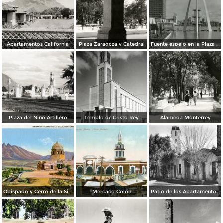
Apartamentos California
Plaza Zaragoza y Catedral
Fuente espejo en la Plaza Zaragoza
Plaza del Niño Artillero
Templo de Cristo Rey
Alameda Monterrey
Obispado y Cerro de la Silla
Mercado Colón
Patio de los Apartamentos Regina