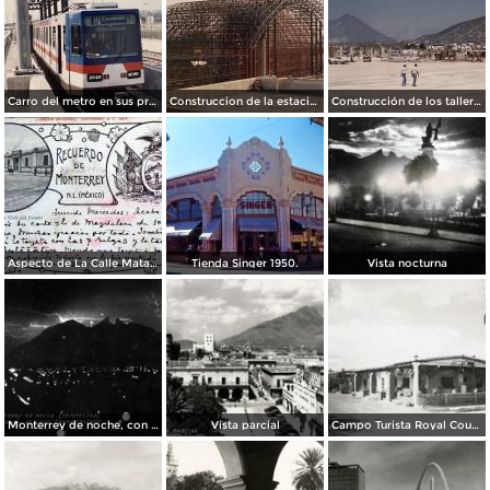
Carro del metro en sus primeras pruebas durante 1990
Construccion de la estacion cuauhtemoc
Construcción de los talleres del metro
Aspecto de La Calle Matamoros ( Circulada el 8 de Abril de 1912 ).
Tienda Singer 1950.
Vista nocturna
Monterrey de noche, con tempestad
Vista parcial
Campo Turista Royal Courts