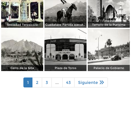
Sociedad Terpsícore
Guadalupe Partida ejecutando una charrería con lazo
Templo de la Purísima
Cerro de la Silla
Plaza de Toros
Palacio de Gobierno
1
2
3
...
43
Siguiente