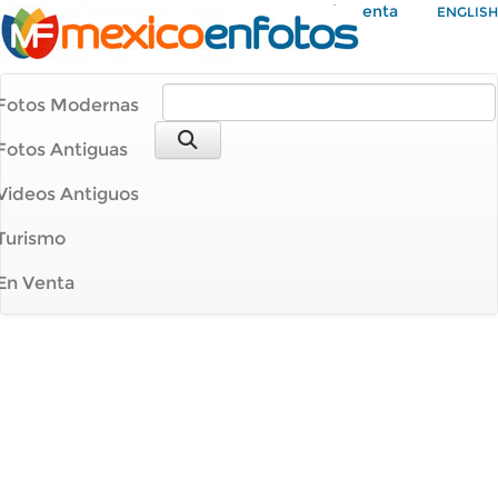
Mi Cuenta
ENGLISH
Fotos Modernas
Fotos Antiguas
Videos Antiguos
Turismo
En Venta