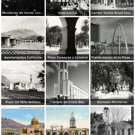
Monterrey de noche, con tempestad
Vista parcial
Campo Turista Royal Courts
Apartamentos California
Plaza Zaragoza y Catedral
Fuente espejo en la Plaza Zaragoza
Plaza del Niño Artillero
Templo de Cristo Rey
Alameda Monterrey