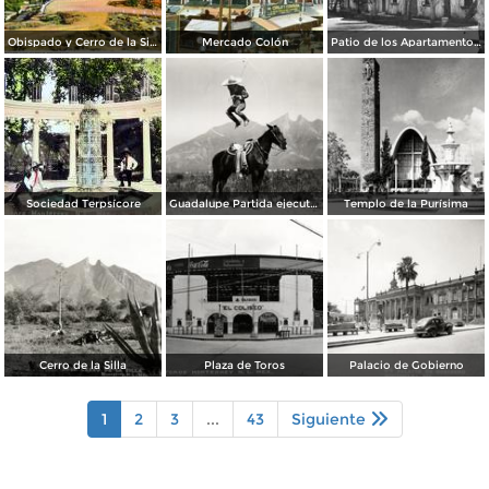
Obispado y Cerro de la Silla
Mercado Colón
Patio de los Apartamentos Regina
Sociedad Terpsícore
Guadalupe Partida ejecutando una charrería con lazo
Templo de la Purísima
Cerro de la Silla
Plaza de Toros
Palacio de Gobierno
1
2
3
...
43
Siguiente