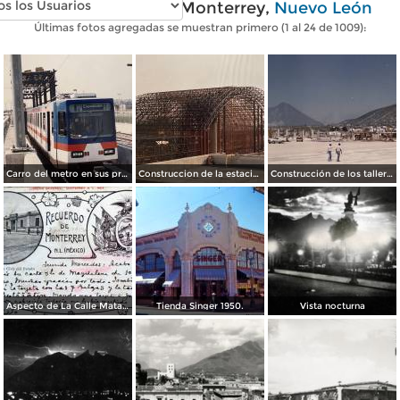
Fotos antiguas de Monterrey,
Nuevo León
Últimas fotos agregadas se muestran primero (1 al 24 de 1009):
Carro del metro en sus primeras pruebas durante 1990
Construccion de la estacion cuauhtemoc
Construcción de los talleres del metro
Aspecto de La Calle Matamoros ( Circulada el 8 de Abril de 1912 ).
Tienda Singer 1950.
Vista nocturna