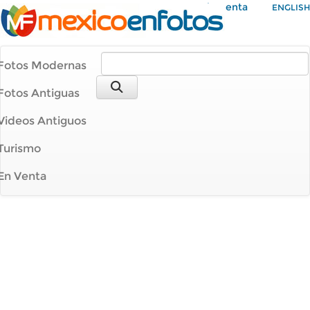
Mi Cuenta
ENGLISH
Fotos Modernas
Fotos Antiguas
Videos Antiguos
Turismo
En Venta