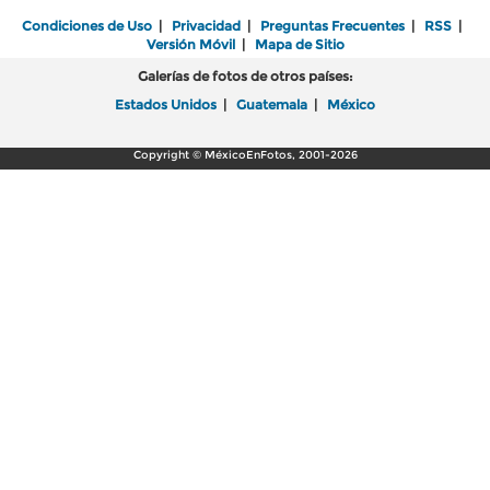
Condiciones de Uso
|
Privacidad
|
Preguntas Frecuentes
|
RSS
|
Versión Móvil
|
Mapa de Sitio
Galerías de fotos de otros países:
Estados Unidos
|
Guatemala
|
México
Copyright © MéxicoEnFotos, 2001-2026