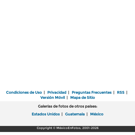
Condiciones de Uso
|
Privacidad
|
Preguntas Frecuentes
|
RSS
|
Versión Móvil
|
Mapa de Sitio
Galerías de fotos de otros países:
Estados Unidos
|
Guatemala
|
México
Copyright © MéxicoEnFotos, 2001-2026