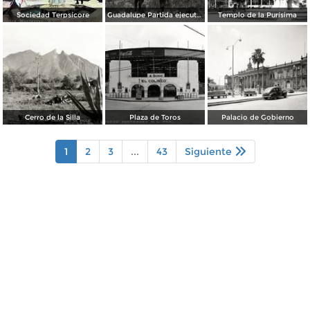
Sociedad Terpsícore
Guadalupe Partida ejecutando una charrería con lazo
Templo de la Purísima
Cerro de la Silla
Plaza de Toros
Palacio de Gobierno
1
2
3
...
43
Siguiente