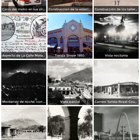
Carro del metro en sus primeras pruebas durante 1990
Construccion de la estacion cuauhtemoc
Construcción de los talleres del metro
Aspecto de La Calle Matamoros ( Circulada el 8 de Abril de 1912 ).
Tienda Singer 1950.
Vista nocturna
Monterrey de noche, con tempestad
Vista parcial
Campo Turista Royal Courts