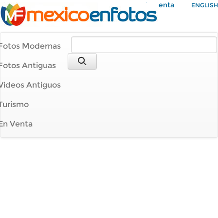
Mi Cuenta
ENGLISH
Fotos Modernas
Fotos Antiguas
Videos Antiguos
Turismo
En Venta