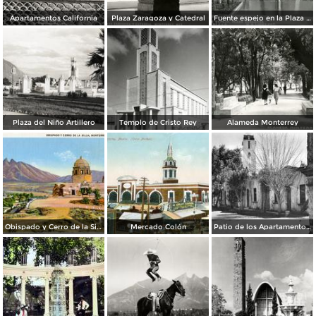
Apartamentos California
Plaza Zaragoza y Catedral
Fuente espejo en la Plaza Zaragoza
Plaza del Niño Artillero
Templo de Cristo Rey
Alameda Monterrey
Obispado y Cerro de la Silla
Mercado Colón
Patio de los Apartamentos Regina