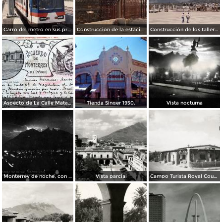
Carro del metro en sus primeras pruebas durante 1990
Construccion de la estacion cuauhtemoc
Construcción de los talleres del metro
Aspecto de La Calle Matamoros ( Circulada el 8 de Abril de 1912 ).
Tienda Singer 1950.
Vista nocturna
Monterrey de noche, con tempestad
Vista parcial
Campo Turista Royal Courts