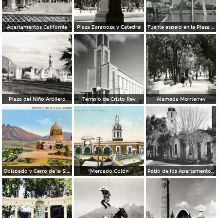
Apartamentos California
Plaza Zaragoza y Catedral
Fuente espejo en la Plaza Zaragoza
Plaza del Niño Artillero
Templo de Cristo Rey
Alameda Monterrey
Obispado y Cerro de la Silla
Mercado Colón
Patio de los Apartamentos Regina