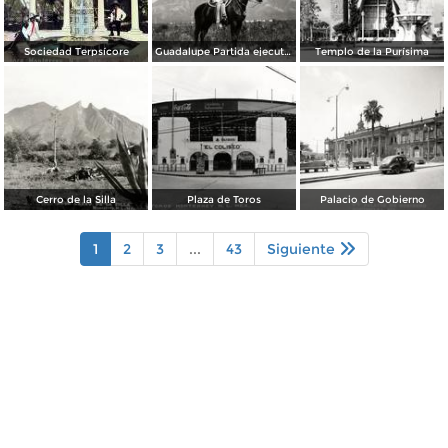
Sociedad Terpsícore
Guadalupe Partida ejecutando una charrería con lazo
Templo de la Purísima
Cerro de la Silla
Plaza de Toros
Palacio de Gobierno
1
2
3
...
43
Siguiente