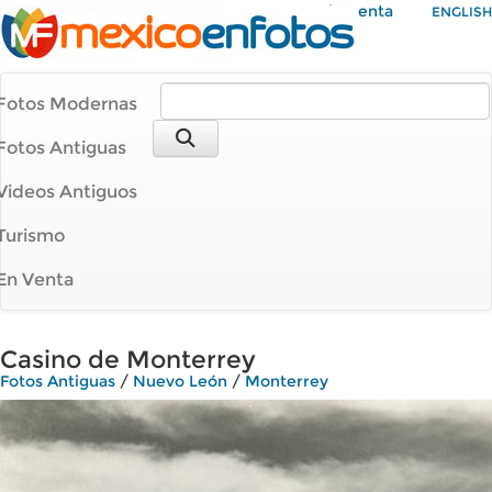
Mi Cuenta
ENGLISH
Fotos Modernas
Fotos Antiguas
Videos Antiguos
Turismo
En Venta
Casino de Monterrey
Fotos Antiguas
/
Nuevo León
/
Monterrey