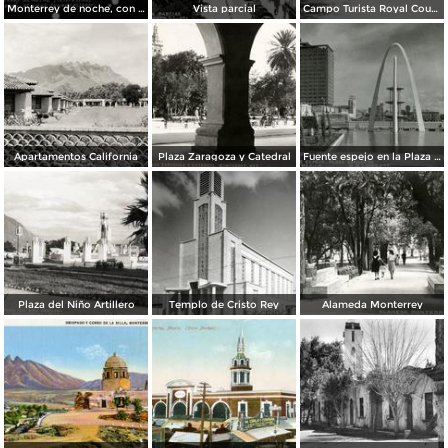
Monterrey de noche, con tempestad
Vista parcial
Campo Turista Royal Courts
Apartamentos California
Plaza Zaragoza y Catedral
Fuente espejo en la Plaza Zaragoza
Plaza del Niño Artillero
Templo de Cristo Rey
Alameda Monterrey