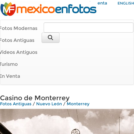
Mi Cuenta
ENGLISH
Fotos Modernas
Fotos Antiguas
Videos Antiguos
Turismo
En Venta
Casino de Monterrey
Fotos Antiguas
/
Nuevo León
/
Monterrey