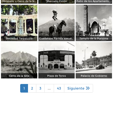
Obispado y Cerro de la Silla
Mercado Colón
Patio de los Apartamentos Regina
Sociedad Terpsícore
Guadalupe Partida ejecutando una charrería con lazo
Templo de la Purísima
Cerro de la Silla
Plaza de Toros
Palacio de Gobierno
1
2
3
...
43
Siguiente