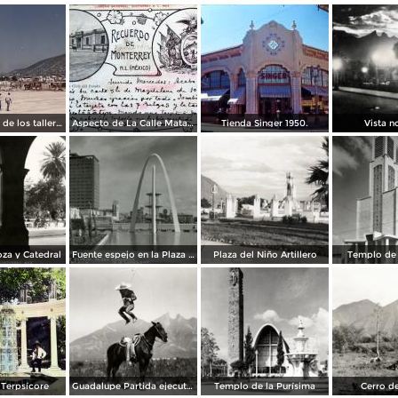
Construcción de los talleres del metro
Aspecto de La Calle Matamoros ( Circulada el 8 de Abril de 1912 ).
Tienda Singer 1950.
Vista n
za y Catedral
Fuente espejo en la Plaza Zaragoza
Plaza del Niño Artillero
Templo de 
Terpsícore
Guadalupe Partida ejecutando una charrería con lazo
Templo de la Purísima
Cerro de