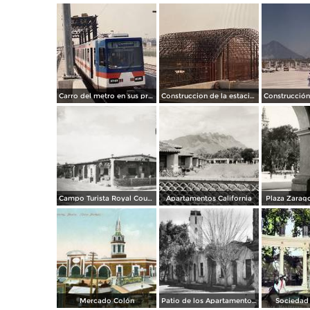
Carro del metro en sus primeras pruebas durante 1990
Construccion de la estacion cuauhtemoc
Campo Turista Royal Courts
Apartamentos California
Plaza Zarago
Mercado Colón
Patio de los Apartamentos Regina
Sociedad 