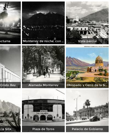
octurna
Monterrey de noche, con tempestad
Vista parcial
Cristo Rey
Alameda Monterrey
Obispado y Cerro de la Silla
 la Silla
Plaza de Toros
Palacio de Gobierno