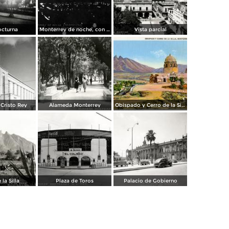
octurna
Monterrey de noche, con tempestad
Vista parcial
Cristo Rey
Alameda Monterrey
Obispado y Cerro de la Silla
 la Silla
Plaza de Toros
Palacio de Gobierno