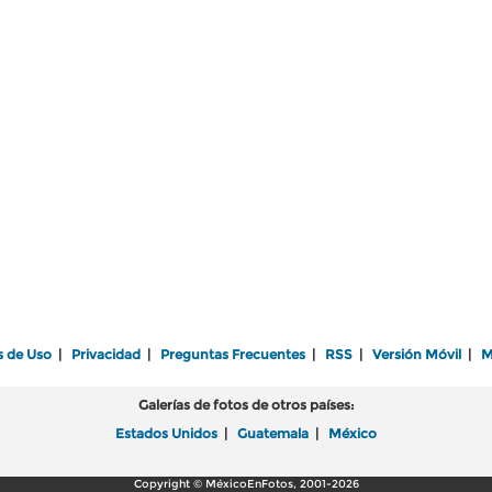
s de Uso
|
Privacidad
|
Preguntas Frecuentes
|
RSS
|
Versión Móvil
|
M
Galerías de fotos de otros países:
Estados Unidos
|
Guatemala
|
México
Copyright © MéxicoEnFotos, 2001-2026