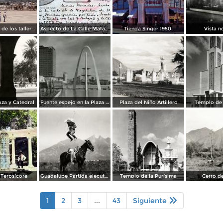
Construcción de los talleres del metro
Aspecto de La Calle Matamoros ( Circulada el 8 de Abril de 1912 ).
Tienda Singer 1950.
Vista n
za y Catedral
Fuente espejo en la Plaza Zaragoza
Plaza del Niño Artillero
Templo de 
Terpsícore
Guadalupe Partida ejecutando una charrería con lazo
Templo de la Purísima
Cerro de
1
2
3
...
43
Siguiente