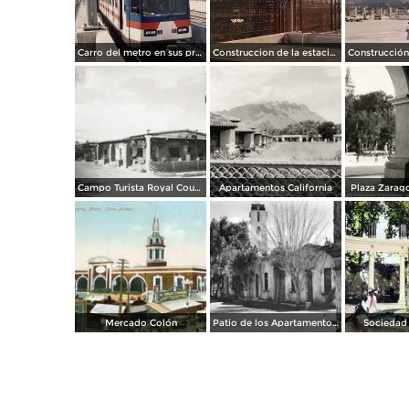
Carro del metro en sus primeras pruebas durante 1990
Construccion de la estacion cuauhtemoc
Campo Turista Royal Courts
Apartamentos California
Plaza Zarago
Mercado Colón
Patio de los Apartamentos Regina
Sociedad 