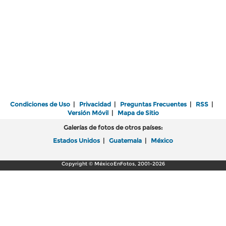
Condiciones de Uso
|
Privacidad
|
Preguntas Frecuentes
|
RSS
|
Versión Móvil
|
Mapa de Sitio
Galerías de fotos de otros países:
Estados Unidos
|
Guatemala
|
México
Copyright © MéxicoEnFotos, 2001-2026