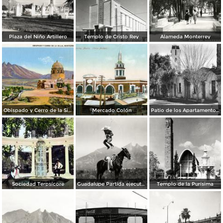
Plaza del Niño Artillero
Templo de Cristo Rey
Alameda Monterrey
Obispado y Cerro de la Silla
Mercado Colón
Patio de los Apartamentos Regina
Sociedad Terpsícore
Guadalupe Partida ejecutando una charrería con lazo
Templo de la Purísima