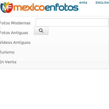
Mi Cuenta
ENGLISH
Fotos Modernas
Fotos Antiguas
Videos Antiguos
Turismo
En Venta