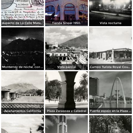
Aspecto de La Calle Matamoros ( Circulada el 8 de Abril de 1912 ).
Tienda Singer 1950.
Vista nocturna
Monterrey de noche, con tempestad
Vista parcial
Campo Turista Royal Courts
Apartamentos California
Plaza Zaragoza y Catedral
Fuente espejo en la Plaza Zaragoza