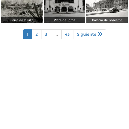
Cerro de la Silla
Plaza de Toros
Palacio de Gobierno
1
2
3
...
43
Siguiente