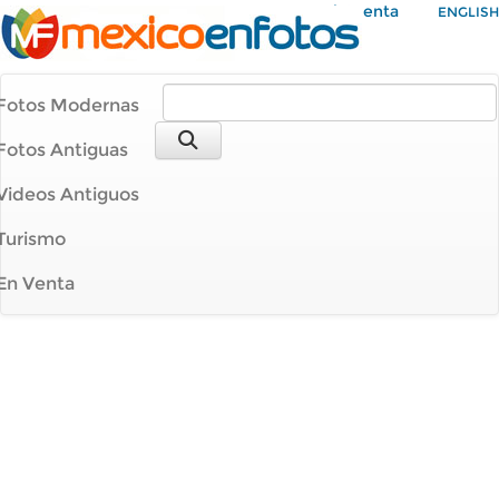
Mi Cuenta
ENGLISH
Fotos Modernas
Fotos Antiguas
Videos Antiguos
Turismo
En Venta