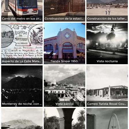
Carro del metro en sus primeras pruebas durante 1990
Construccion de la estacion cuauhtemoc
Construcción de los talleres del metro
Aspecto de La Calle Matamoros ( Circulada el 8 de Abril de 1912 ).
Tienda Singer 1950.
Vista nocturna
Monterrey de noche, con tempestad
Vista parcial
Campo Turista Royal Courts