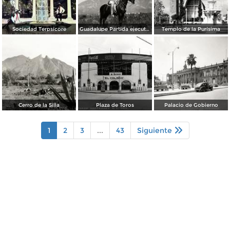
Sociedad Terpsícore
Guadalupe Partida ejecutando una charrería con lazo
Templo de la Purísima
Cerro de la Silla
Plaza de Toros
Palacio de Gobierno
1
2
3
...
43
Siguiente