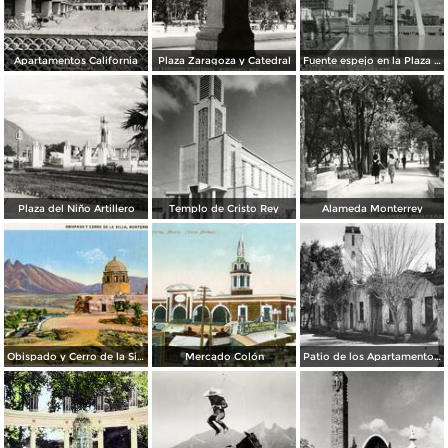
Apartamentos California
Plaza Zaragoza y Catedral
Fuente espejo en la Plaza Zaragoza
Plaza del Niño Artillero
Templo de Cristo Rey
Alameda Monterrey
Obispado y Cerro de la Silla
Mercado Colón
Patio de los Apartamentos Regina