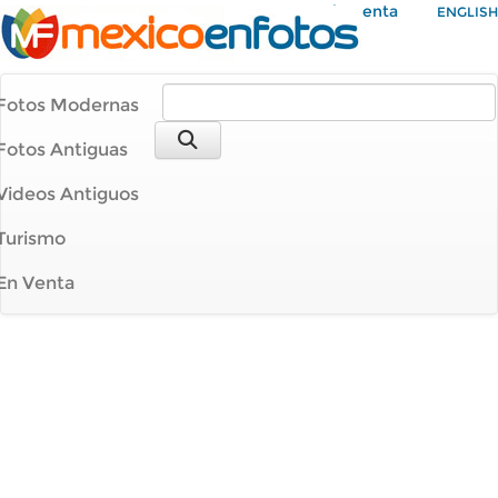
Mi Cuenta
ENGLISH
Fotos Modernas
Fotos Antiguas
Videos Antiguos
Turismo
En Venta