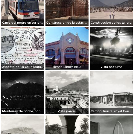
Carro del metro en sus primeras pruebas durante 1990
Construccion de la estacion cuauhtemoc
Construcción de los talleres del metro
Aspecto de La Calle Matamoros ( Circulada el 8 de Abril de 1912 ).
Tienda Singer 1950.
Vista nocturna
Monterrey de noche, con tempestad
Vista parcial
Campo Turista Royal Courts