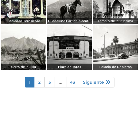
Sociedad Terpsícore
Guadalupe Partida ejecutando una charrería con lazo
Templo de la Purísima
Cerro de la Silla
Plaza de Toros
Palacio de Gobierno
1
2
3
...
43
Siguiente