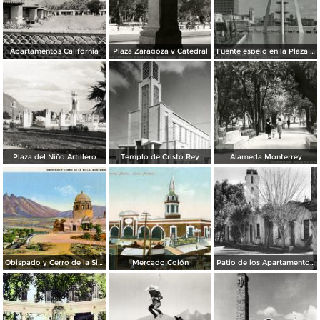
Apartamentos California
Plaza Zaragoza y Catedral
Fuente espejo en la Plaza Zaragoza
Plaza del Niño Artillero
Templo de Cristo Rey
Alameda Monterrey
Obispado y Cerro de la Silla
Mercado Colón
Patio de los Apartamentos Regina