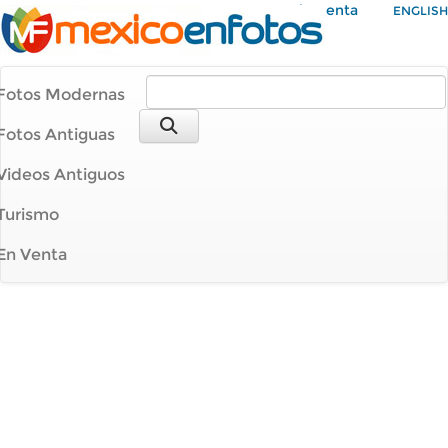
Mi Cuenta
ENGLISH
Fotos Modernas
Fotos Antiguas
Videos Antiguos
Turismo
En Venta