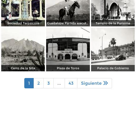
Sociedad Terpsícore
Guadalupe Partida ejecutando una charrería con lazo
Templo de la Purísima
Cerro de la Silla
Plaza de Toros
Palacio de Gobierno
1
2
3
...
43
Siguiente