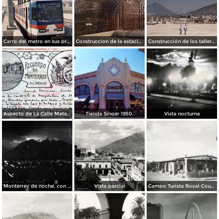
Carro del metro en sus primeras pruebas durante 1990
Construccion de la estacion cuauhtemoc
Construcción de los talleres del metro
Aspecto de La Calle Matamoros ( Circulada el 8 de Abril de 1912 ).
Tienda Singer 1950.
Vista nocturna
Monterrey de noche, con tempestad
Vista parcial
Campo Turista Royal Courts