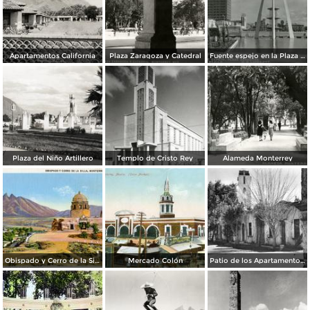
Apartamentos California
Plaza Zaragoza y Catedral
Fuente espejo en la Plaza Zaragoza
Plaza del Niño Artillero
Templo de Cristo Rey
Alameda Monterrey
Obispado y Cerro de la Silla
Mercado Colón
Patio de los Apartamentos Regina