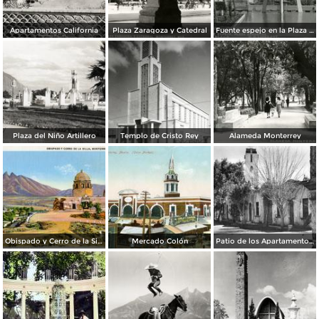
Apartamentos California
Plaza Zaragoza y Catedral
Fuente espejo en la Plaza Zaragoza
Plaza del Niño Artillero
Templo de Cristo Rey
Alameda Monterrey
Obispado y Cerro de la Silla
Mercado Colón
Patio de los Apartamentos Regina