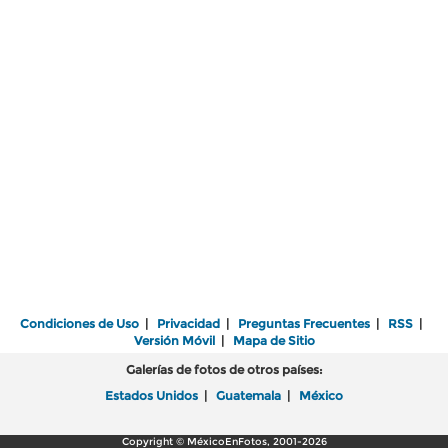
Condiciones de Uso
|
Privacidad
|
Preguntas Frecuentes
|
RSS
|
Versión Móvil
|
Mapa de Sitio
Galerías de fotos de otros países:
Estados Unidos
|
Guatemala
|
México
Copyright © MéxicoEnFotos, 2001-2026