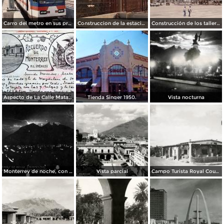
Carro del metro en sus primeras pruebas durante 1990
Construccion de la estacion cuauhtemoc
Construcción de los talleres del metro
Aspecto de La Calle Matamoros ( Circulada el 8 de Abril de 1912 ).
Tienda Singer 1950.
Vista nocturna
Monterrey de noche, con tempestad
Vista parcial
Campo Turista Royal Courts