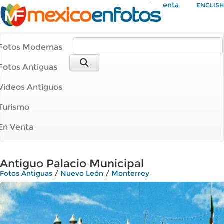
Mi Cuenta
ENGLISH
Fotos Modernas
Fotos Antiguas
Videos Antiguos
Turismo
En Venta
Antiguo Palacio Municipal
Fotos Antiguas
/
Nuevo León
/
Monterrey