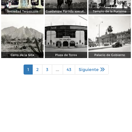
Sociedad Terpsícore
Guadalupe Partida ejecutando una charrería con lazo
Templo de la Purísima
Cerro de la Silla
Plaza de Toros
Palacio de Gobierno
1
2
3
...
43
Siguiente